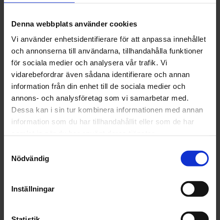
Användningsområde:
För bättring och efterarbeten av befintliga konserveringar.
Denna webbplats använder cookies
Kännetecken:
Vi använder enhetsidentifierare för att anpassa innehållet
Vaxartigt korrosionsskydd för hålrum med utomordentlig
och annonserna till användarna, tillhandahålla funktioner
fästförmåga på metall. Möjliggör ett tillförlitligt skydd mot
för sociala medier och analysera vår trafik. Vi
rost. Droppfri med hög smältpunkt upp till 160 grader.
vidarebefordrar även sådana identifierare och annan
information från din enhet till de sociala medier och
Artikelnr: CS126061
annons- och analysföretag som vi samarbetar med.
Finns i lager
Dessa kan i sin tur kombinera informationen med annan
112 kr
Inkl. moms:
information som du har tillhandahållit eller som de har
samlat in när du har använt deras tjänster.
Lägg i varukorgen
Samtyckesval
Nödvändig
Fri frakt över 1500kr
Leverans inom 1-5 dagar
Inställningar
Statistik