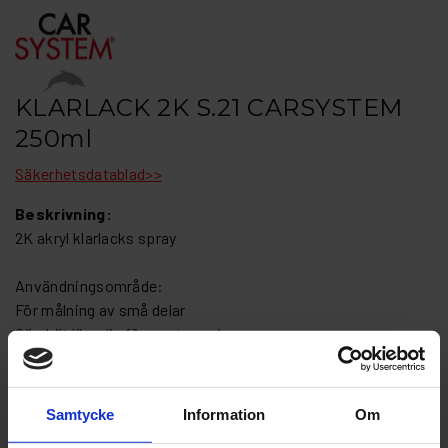
KLARLACK 2K S.21 CARSYSTEM
250ml
Säkerhetsdatablad>>
Beskrivning:
2K akryl klarlacks spray
Användningsområde:
För målning av små delar
Särskilt lämplig för spot repair
Fördelar:
Mycket finfördelning
Samtycke
Information
Om
Lång livslängd