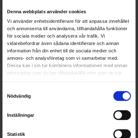
Teknisk information:
Denna webbplats använder cookies
Livslängd: 14h / 20 ° C
Vi använder enhetsidentifierare för att anpassa innehållet
Torktid: 30 minuter. / 60 ° C 7h / 20 ° C
och annonserna till användarna, tillhandahålla funktioner
Förvaringstid vid 20 ° C: 36 månader i sluten
för sociala medier och analysera vår trafik. Vi
originalförpackning (ej aktiverad)
vidarebefordrar även sådana identifierare och annan
information från din enhet till de sociala medier och
Artikelnr: CS157795
annons- och analysföretag som vi samarbetar med.
Finns i lager
Dessa kan i sin tur kombinera informationen med annan
330 kr
Inkl. moms:
information som du har tillhandahållit eller som de har
samlat in när du har använt deras tjänster.
Lägg i varukorgen
Samtyckesval
Nödvändig
Fri frakt över 1500kr
Leverans inom 1-5 dagar
Inställningar
Statistik