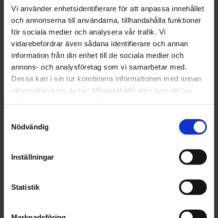
Vi använder enhetsidentifierare för att anpassa innehållet
och annonserna till användarna, tillhandahålla funktioner
för sociala medier och analysera vår trafik. Vi
Artikelnr: SM2680065
vidarebefordrar även sådana identifierare och annan
Finns i lager
323 kr
information från din enhet till de sociala medier och
Inkl. moms:
annons- och analysföretag som vi samarbetar med.
Dessa kan i sin tur kombinera informationen med annan
Lägg i varukorgen
information som du har tillhandahållit eller som de har
samlat in när du har använt deras tjänster.
Fri frakt över 1500kr
Samtyckesval
Leverans inom 1-5 dagar
Nödvändig
Inställningar
Beskrivning
Statistik
Fråga om produkt
Marknadsföring