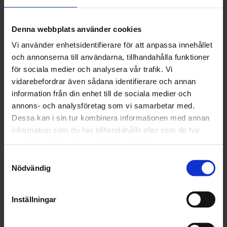
med blandningsförhållanden: 2:1, 3:1,
4:1, 5:1 - mycket stabil, - enkla att hälla
ur! - enkla att förvara... och kassera, -
Denna webbplats använder cookies
den klara plasten är inte giftig, - har
Vi använder enhetsidentifierare för att anpassa innehållet
antistatiska egenskaper, - förbränning
och annonserna till användarna, tillhandahålla funktioner
av plasten resulterar inte i farliga
för sociala medier och analysera vår trafik. Vi
vidarebefordrar även sådana identifierare och annan
gaser
information från din enhet till de sociala medier och
Artikelnr: COL 7-9400300-5
annons- och analysföretag som vi samarbetar med.
Dessa kan i sin tur kombinera informationen med annan
Finns i lager
32 kr
information som du har tillhandahållit eller som de har
Inkl. moms:
samlat in när du har använt deras tjänster.
Samtyckesval
Lägg i varukorgen
Nödvändig
Fri frakt över 1500kr
Inställningar
Leverans inom 1-5 dagar