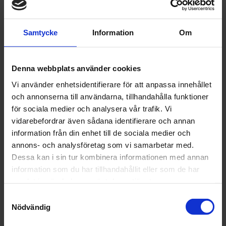
egenskaper:
- ren, smidig och transparent, -
Samtycke
Information
Om
tryckt med
blandningsförhållanden: 2:1, 3:1,
4:1, 5:1 - mycket stabil, - enkla att
Denna webbplats använder cookies
hälla ur! - enkla att förvara... och
Vi använder enhetsidentifierare för att anpassa innehållet
kassera, - den klara plasten är inte
och annonserna till användarna, tillhandahålla funktioner
för sociala medier och analysera vår trafik. Vi
giftig, - har antistatiska
vidarebefordrar även sådana identifierare och annan
egenskaper, - förbränning av
information från din enhet till de sociala medier och
plasten resulterar inte i farliga
annons- och analysföretag som vi samarbetar med.
Dessa kan i sin tur kombinera informationen med annan
gaser
information som du har tillhandahållit eller som de har
samlat in när du har använt deras tjänster.
Artikelnr: COL 7-9410300-50
Samtyckesval
Finns i lager
Nödvändig
557 kr
Inkl. moms: