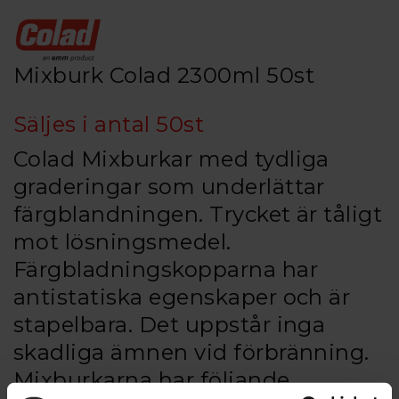
Mixburk Colad 2300ml 50st
Säljes i antal 50st
Colad Mixburkar med tydliga
graderingar som underlättar
färgblandningen. Trycket är tåligt
mot lösningsmedel.
Färgbladningskopparna har
antistatiska egenskaper och är
stapelbara. Det uppstår inga
skadliga ämnen vid förbränning.
Mixburkarna har följande