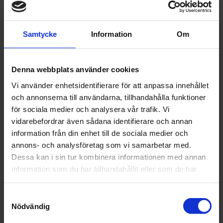
egenskaper:
- ren, smidig och transparent, -
Samtycke
Information
Om
tryckt med
blandningsförhållanden: 2:1, 3:1,
4:1, 5:1 - mycket stabil, - enkla att
Denna webbplats använder cookies
hälla ur! - enkla att förvara... och
Vi använder enhetsidentifierare för att anpassa innehållet
och annonserna till användarna, tillhandahålla funktioner
kassera, - den klara plasten är inte
för sociala medier och analysera vår trafik. Vi
giftig, - har antistatiska
vidarebefordrar även sådana identifierare och annan
egenskaper, - förbränning av
information från din enhet till de sociala medier och
annons- och analysföretag som vi samarbetar med.
plasten resulterar inte i farliga
Dessa kan i sin tur kombinera informationen med annan
gase
information som du har tillhandahållit eller som de har
samlat in när du har använt deras tjänster.
Artikelnr: COL 7-9410300-5
Samtyckesval
Finns i lager
Nödvändig
56 kr
Inkl. moms: