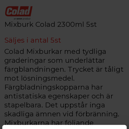
Mixburk Colad 2300ml 5st
Säljes i antal 5st
Colad Mixburkar med tydliga
graderingar som underlättar
färgblandningen. Trycket är tåligt
mot lösningsmedel.
Färgbladningskopparna har
antistatiska egenskaper och är
stapelbara. Det uppstår inga
skadliga ämnen vid förbränning.
Mixburkarna har följande