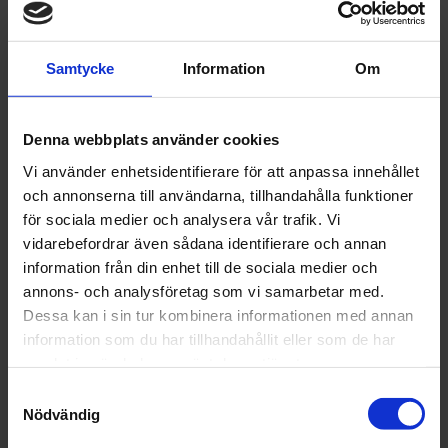
egenskaper:
- ren, smidig och transparent, -
Samtycke
Information
Om
tryckt med
blandningsförhållanden: 2:1, 3:1,
4:1, 5:1 - mycket stabil, - enkla att
Denna webbplats använder cookies
hälla ur! - enkla att förvara... och
Vi använder enhetsidentifierare för att anpassa innehållet
och annonserna till användarna, tillhandahålla funktioner
kassera, - den klara plasten är inte
för sociala medier och analysera vår trafik. Vi
giftig, - har antistatiska
vidarebefordrar även sådana identifierare och annan
egenskaper, - förbränning av
information från din enhet till de sociala medier och
annons- och analysföretag som vi samarbetar med.
plasten resulterar inte i farliga
Dessa kan i sin tur kombinera informationen med annan
gaser
information som du har tillhandahållit eller som de har
samlat in när du har använt deras tjänster.
Artikelnr: COL 7-9350300-5
Samtyckesval
Finns i lager
Nödvändig
16 kr
Inkl. moms: