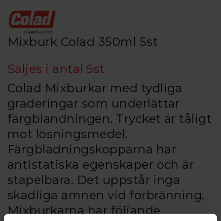
Mixburk Colad 350ml 5st
Säljes i antal 5st
Colad Mixburkar med tydliga
graderingar som underlättar
färgblandningen. Trycket är tåligt
mot lösningsmedel.
Färgbladningskopparna har
antistatiska egenskaper och är
stapelbara. Det uppstår inga
skadliga ämnen vid förbränning.
Mixburkarna har följande