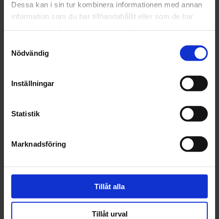
Dessa kan i sin tur kombinera informationen med annan
information som du har tillhandahållit eller som de har
Beskrivning
samlat in när du har använt deras tjänster.
Samtyckesval
Fråga om produkt
Nödvändig
Recensioner
Inställningar
Statistik
Marknadsföring
Tillåt alla
Tillåt urval