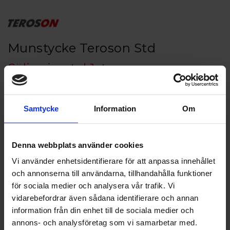
Munstycke Teroson Std
Säljes i antal 1st
Artikelnr: TE 581582
Samtycke
Information
Om
Finns i lager
9 kr
Inkl. moms:
Denna webbplats använder cookies
Vi använder enhetsidentifierare för att anpassa innehållet
Lägg i varukorgen
och annonserna till användarna, tillhandahålla funktioner
för sociala medier och analysera vår trafik. Vi
Fri frakt över 1500kr
vidarebefordrar även sådana identifierare och annan
Leverans inom 1-5 dagar
information från din enhet till de sociala medier och
annons- och analysföretag som vi samarbetar med.