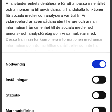
Vi använder enhetsidentifierare för att anpassa innehållet
och annonserna till användarna, tillhandahålla funktioner
för sociala medier och analysera vår trafik. Vi
vidarebefordrar även sådana identifierare och annan
Beställningsvara
788 kr
information från din enhet till de sociala medier och
Inkl. moms:
annons- och analysföretag som vi samarbetar med.
Dessa kan i sin tur kombinera informationen med annan
Lägg i varukorgen
information som du har tillhandahållit eller som de har
samlat in när du har använt deras tjänster.
Fri frakt över 1500kr
Samtyckesval
Leverans inom 1-5 dagar
Nödvändig
Inställningar
Beskrivning
Statistik
Fråga om produkt
Marknadsföring
Recensioner