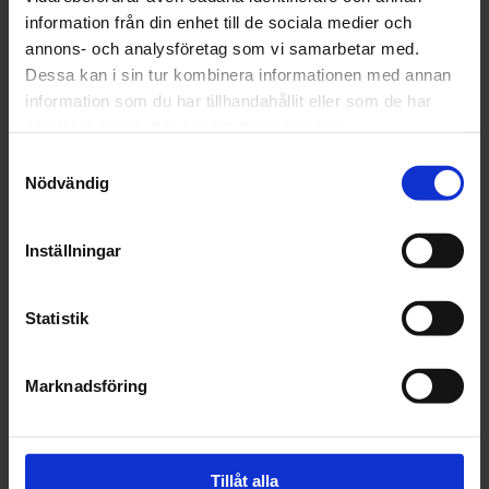
information från din enhet till de sociala medier och
Fri frakt över 1500kr
annons- och analysföretag som vi samarbetar med.
Leverans inom 1-5 dagar
Dessa kan i sin tur kombinera informationen med annan
information som du har tillhandahållit eller som de har
samlat in när du har använt deras tjänster.
Samtyckesval
Beskrivning
Nödvändig
Fråga om produkt
Inställningar
Recensioner
Statistik
Marknadsföring
Tillåt alla