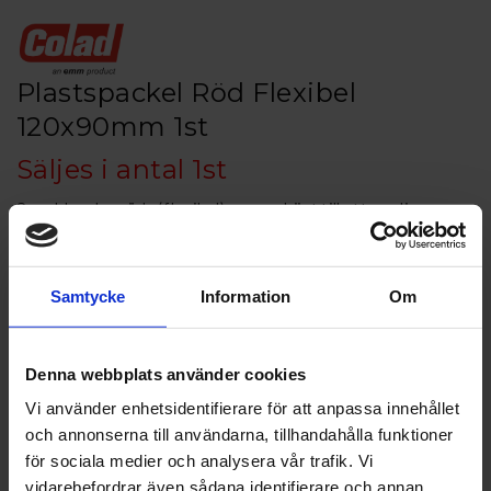
Plastspackel Röd Flexibel
120x90mm 1st
Säljes i antal 1st
Spacklar, den röda (flexibel) passar bäst till att applicera
spackel på jämna ytor medan den svarta (superflexibel) är
lämplig för välvda ytor. Tillverkad av plast för att undvika
repor och har en tillplattad spridningsyta. Båda modellerna
Samtycke
Information
Om
har storleken 120 x 90 mm.
Artikelnr: COL7-9105-1
Denna webbplats använder cookies
Finns i lager
Vi använder enhetsidentifierare för att anpassa innehållet
10 kr
Inkl. moms:
och annonserna till användarna, tillhandahålla funktioner
för sociala medier och analysera vår trafik. Vi
Lägg i varukorgen
vidarebefordrar även sådana identifierare och annan