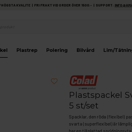
HÖGSTA KVALITE | FRI FRAKT VID ORDER ÖVER 1500:- | SUPPORT:
INFO@AM
kel
Plastrep
Polering
Bilvård
Lim/Tätnin
Plastspackel S
5 st/set
Spacklar, den röda (flexibel) p
svarta (superflexibel) är lämpli
har en tillplattad spridningsyt