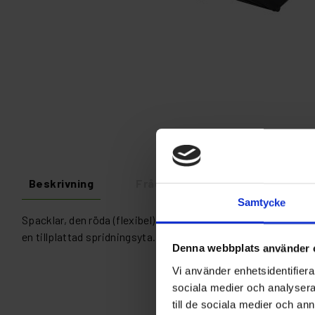
Beskrivning
Fråga om produkt
Recens
Samtycke
Spacklar, den röda (flexibel) passar bäst till att applicera s
en tillplattad spridningsyta. Båda modellerna har storleken 
Denna webbplats använder 
Vi använder enhetsidentifierar
sociala medier och analysera 
till de sociala medier och a