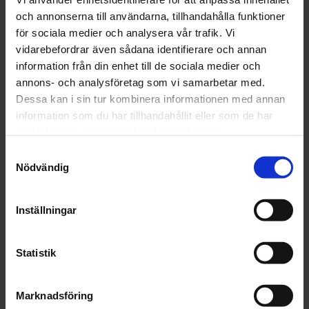
och annonserna till användarna, tillhandahålla funktioner
Artikelnr: FT16121
för sociala medier och analysera vår trafik. Vi
Finns i lager
vidarebefordrar även sådana identifierare och annan
234 kr
Inkl. moms:
information från din enhet till de sociala medier och
annons- och analysföretag som vi samarbetar med.
Lägg i varukorgen
Dessa kan i sin tur kombinera informationen med annan
information som du har tillhandahållit eller som de har
samlat in när du har använt deras tjänster.
Fri frakt över 1500kr
Leverans inom 1-5 dagar
Samtyckesval
Nödvändig
Inställningar
Beskrivning
Fråga om produkt
Statistik
Recensioner
Marknadsföring