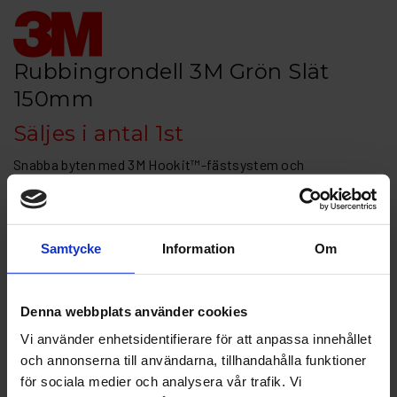
Rubbingrondell 3M Grön Slät
150mm
Säljes i antal 1st
Snabba byten med 3M Hookit™-fästsystem och
snabbkopplingssystem
Det finns diametrar på 3” för precisionsarbete i trånga
utrymmen eller på små ytor
Samtycke
Information
Om
Huvudprodukt i den färgkodade slip- och
poleringsprocessen från 3M
Artikelnr: 3M 50487-1
Denna webbplats använder cookies
Finns i lager
Vi använder enhetsidentifierare för att anpassa innehållet
261 kr
Inkl. moms:
och annonserna till användarna, tillhandahålla funktioner
för sociala medier och analysera vår trafik. Vi