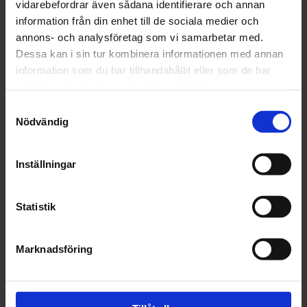
vidarebefordrar även sådana identifierare och annan
Lägg i varukorgen
information från din enhet till de sociala medier och
annons- och analysföretag som vi samarbetar med.
Fri frakt över 1500kr
Dessa kan i sin tur kombinera informationen med annan
Leverans inom 1-5 dagar
information som du har tillhandahållit eller som de har
samlat in när du har använt deras tjänster.
Samtyckesval
Nödvändig
Beskrivning
Fråga om produkt
Inställningar
Recensioner
Statistik
Marknadsföring