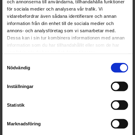
och annonserna till användarna, tillhandahålla funktioner
Finns i lager
för sociala medier och analysera vår trafik. Vi
177 kr
Inkl. moms:
vidarebefordrar även sådana identifierare och annan
information från din enhet till de sociala medier och
annons- och analysföretag som vi samarbetar med.
Lägg i varukorgen
Dessa kan i sin tur kombinera informationen med annan
information som du har tillhandahållit eller som de har
Fri frakt över 1500kr
samlat in när du har använt deras tjänster.
Leverans inom 1-5 dagar
Samtyckesval
Nödvändig
Beskrivning
Inställningar
Fråga om produkt
Statistik
Recensioner
Marknadsföring