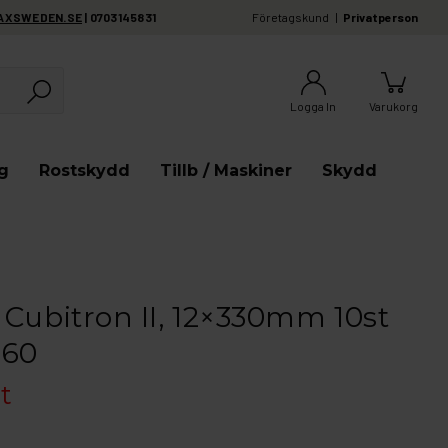
AXSWEDEN.SE
| 0703145831
Företagskund
Privatperson
Logga In
Varukorg
g
Rostskydd
Tillb / Maskiner
Skydd
Cubitron II, 12×330mm 10st
P60
st