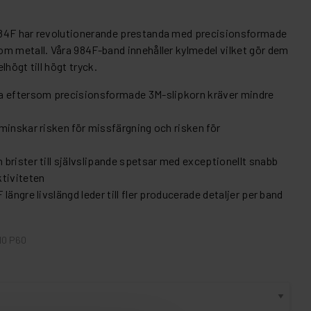
84F har revolutionerande prestanda med precisionsformade
m metall. Våra 984F-band innehåller kylmedel vilket gör dem
högt till högt tryck.
a eftersom precisionsformade 3M-slipkorn kräver mindre
minskar risken för missfärgning och risken för
brister till självslipande spetsar med exceptionellt snabb
ktiviteten
ängre livslängd leder till fler producerade detaljer per band
10 P60