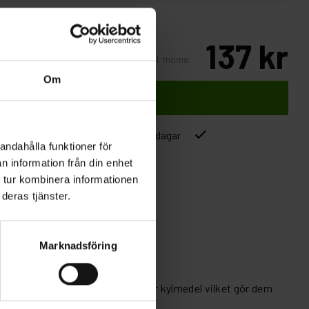
137 kr
Inkl. moms:
Om
Lägg i varukorgen
ver 1500kr
Leverans inom 1-5 dagar
andahålla funktioner för
n information från din enhet
 tur kombinera informationen
deras tjänster.
Marknadsföring
tall. Våra 984F-band innehåller kylmedel vilket gör dem