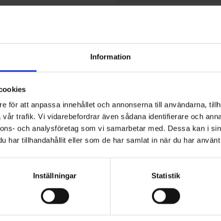
Finns i lager
Information
cookies
Fri frakt ö
e för att anpassa innehållet och annonserna till användarna, tillh
vår trafik. Vi vidarebefordrar även sådana identifierare och anna
ioner
nnons- och analysföretag som vi samarbetar med. Dessa kan i sin
har tillhandahållit eller som de har samlat in när du har använt 
Inställningar
Statistik
standa med precisionsformade 3M-slipkorn som skär rent genom me