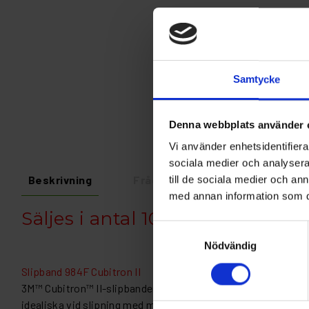
Samtycke
Denna webbplats använder 
Vi använder enhetsidentifierar
sociala medier och analysera 
Beskrivning
Fråga om produkt
Recens
till de sociala medier och a
med annan information som du 
Säljes i antal 10st
Samtyckesval
Nödvändig
Slipband 984F Cubitron II
3M™ Cubitron™ II-slipbanden 984F har revolutionerande pre
idealiska vid slipning med medelhögt till högt tryck.