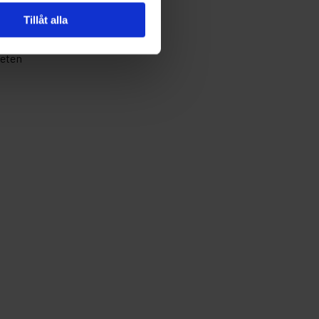
Tillåt alla
teten