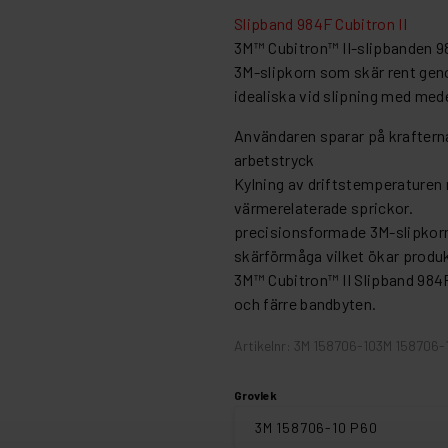
Slipband 984F Cubitron II
3M™ Cubitron™ II-slipbanden 9
3M-slipkorn som skär rent geno
idealiska vid slipning med medel
Användaren sparar på kraftern
arbetstryck
Kylning av driftstemperaturen 
värmerelaterade sprickor.
precisionsformade 3M-slipkorn 
skärförmåga vilket ökar produ
3M™ Cubitron™ II Slipband 984F l
och färre bandbyten.
Artikelnr: 3M 158706-103M 158706-
Grovlek