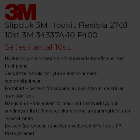
Slipduk 3M Hookit Flexibla 270J
10st 3M 34337A-10 P400
Säljes i antal 10st.
Mycket mjukt ark med tunn filmbaksida för våt eller torr
finslipning
Ger bättre "känsla" för ytan vilket minimerar
genomslipningar
Formbart – perfekt för slipning av svåråtkomliga ställen
som dörrfack
Mångsidigt – kan enkelt formas runt handverktyg och
användas till att jämna ut skarven mellan gammal lack och
reparationen
Byt och återanvänd rondeller enkelt med 3M’s Hookit™-
fästsystemet