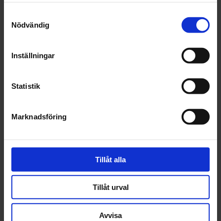
Samtyckesval
Fråga om produkt
Nödvändig
Recensioner
Inställningar
Statistik
Relaterade produkter
Marknadsföring
Tillåt alla
3M
Tillåt urval
Slipkloss Hookit
Dubbelsidig
Avvisa
Kardborre