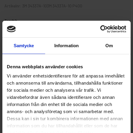
Artikelnr: 3M 34337A-103M 34337A-10 P400
Grovlek
Samtycke
Information
Om
Finns i lager
352 kr
Inkl. moms:
Denna webbplats använder cookies
Vi använder enhetsidentifierare för att anpassa innehållet
Lägg i varukorgen
och annonserna till användarna, tillhandahålla funktioner
för sociala medier och analysera vår trafik. Vi
Fri frakt över 1500kr
vidarebefordrar även sådana identifierare och annan
Leverans inom 1-5 dagar
information från din enhet till de sociala medier och
annons- och analysföretag som vi samarbetar med.
Dessa kan i sin tur kombinera informationen med annan
information som du har tillhandahållit eller som de har
Beskrivning
samlat in när du har använt deras tjänster.