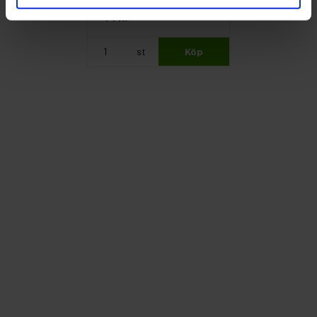
Flexibel
44 kr
75x125mm 1st.
st
Köp