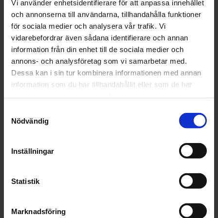
Vi använder enhetsidentifierare för att anpassa innehållet
och annonserna till användarna, tillhandahålla funktioner
för sociala medier och analysera vår trafik. Vi
Finns i lager
vidarebefordrar även sådana identifierare och annan
95 kr
Inkl. moms:
information från din enhet till de sociala medier och
annons- och analysföretag som vi samarbetar med.
Dessa kan i sin tur kombinera informationen med annan
Lägg i varukorgen
information som du har tillhandahållit eller som de har
samlat in när du har använt deras tjänster.
Fri frakt över 1500kr
Samtyckesval
Leverans inom 1-5 dagar
Nödvändig
Inställningar
Beskrivning
Statistik
Fråga om produkt
Recensioner
Marknadsföring