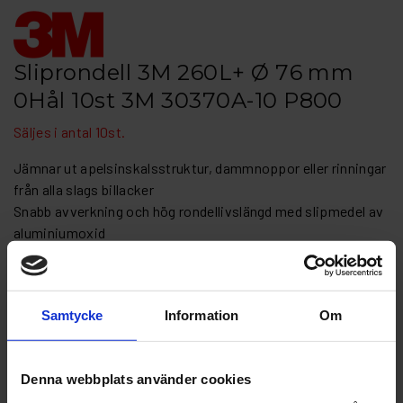
Sliprondell 3M 260L+ Ø 76 mm
0Hål 10st 3M 30370A-10 P800
Säljes i antal 10st.
Jämnar ut apelsinskalsstruktur, dammnoppor eller rinningar
från alla slags billacker
Snabb avverkning och hög rondellivslängd med slipmedel av
aluminiumoxid
Används för mattering före målning
Finns i många olika kornstorlekar och hålkonfigurationer
Artikelnr: 3M 30370A-103M 30370A-10 P800
Samtycke
Information
Om
Grovlek
Denna webbplats använder cookies