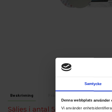
Samtycke
Beskrivning
Fråga om produkt
Recens
Denna webbplats använder 
Säljes i antal 5st.
Vi använder enhetsidentifierar