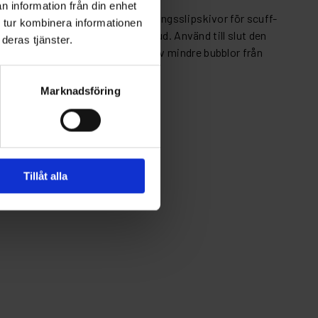
n information från din enhet
Använd P1000 skumbelagda matteringsslipskivor för scuff-
 tur kombinera informationen
 slipning av avvikande apelsinhud. Använd till slut den
deras tjänster.
ystemet. Använd för utjämning av mindre bubblor från
 finish.
Marknadsföring
Tillåt alla