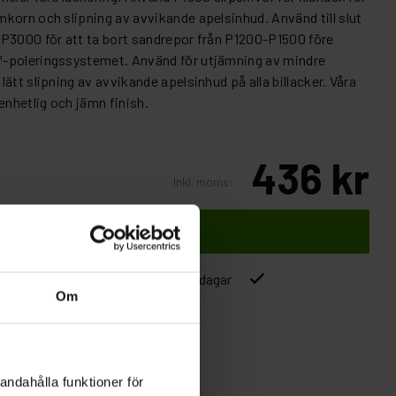
korn och slipning av avvikande apelsinhud. Använd till slut
P3000 för att ta bort sandrepor från P1200-P1500 före
-poleringssystemet. Använd för utjämning av mindre
ätt slipning av avvikande apelsinhud på alla billacker. Våra
enhetlig och jämn finish.
436 kr
Inkl. moms:
Lägg i varukorgen
ver 1500kr
Leverans inom 1-5 dagar
Om
andahålla funktioner för