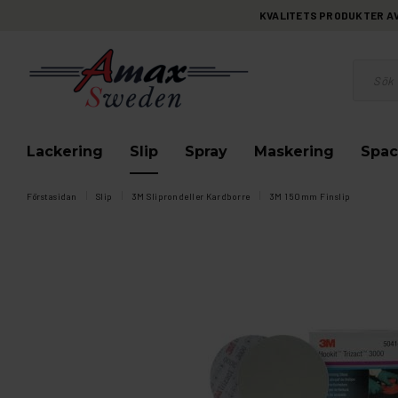
KVALITETS PRODUKTER AV 
Lackering
Slip
Spray
Maskering
Spac
Förstasidan
Slip
3M Sliprondeller Kardborre
3M 150mm Finslip