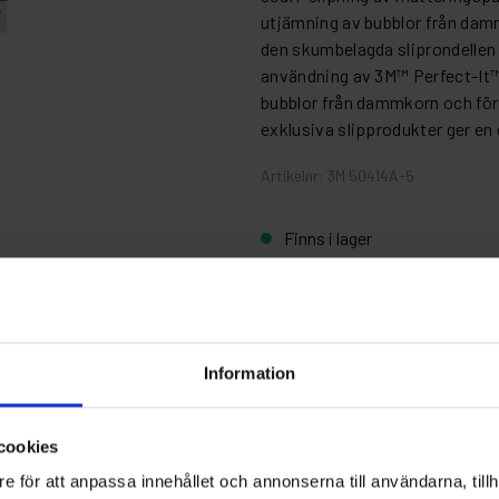
utjämning av bubblor från damm
den skumbelagda sliprondellen 
användning av 3M™ Perfect-It™
bubblor från dammkorn och för l
exklusiva slipprodukter ger en 
Artikelnr: 3M 50414A-5
Finns i lager
Fri frakt ö
Information
ioner
cookies
e för att anpassa innehållet och annonserna till användarna, tillh