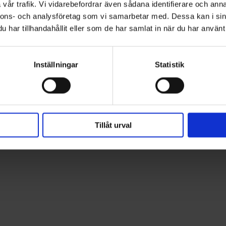
vår trafik. Vi vidarebefordrar även sådana identifierare och anna
zact™ kombinationen av snabba skär och jämn finish varje gång. 
nnons- och analysföretag som vi samarbetar med. Dessa kan i sin
lipskivor för klarlack för utjämning av bubblor från dammkorn och
har tillhandahållit eller som de har samlat in när du har använt 
från P1200-P1500 före användning av 3M™ Perfect-It™-poleringss
a billacker. Våra exklusiva slipprodukter ger en enhetlig och jämn
Inställningar
Statistik
Tillåt urval