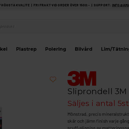
HÖGSTA KVALITE | FRI FRAKT VID ORDER ÖVER 1500:- | SUPPORT:
INFO@AM
kel
Plastrep
Polering
Bilvård
Lim/Tätnin
Sliprondell 3M
Säljes i antal 5st
Mönstrad, precis mineralstrukt
skär och jämn finish varje gå
scuff-slipning av matteringspan