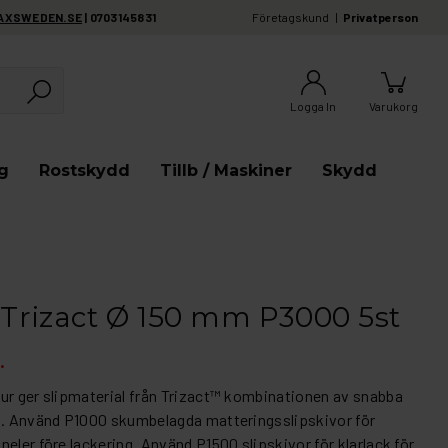
AXSWEDEN.SE
| 0703145831
Företagskund
Privatperson
Logga In
Varukorg
g
Rostskydd
Tillb / Maskiner
Skydd
 Trizact Ø 150 mm P3000 5st
.
ur ger slipmaterial från Trizact™ kombinationen av snabba
ng. Använd P1000 skumbelagda matteringsslipskivor för
eler före lackering. Använd P1500 slipskivor för klarlack för