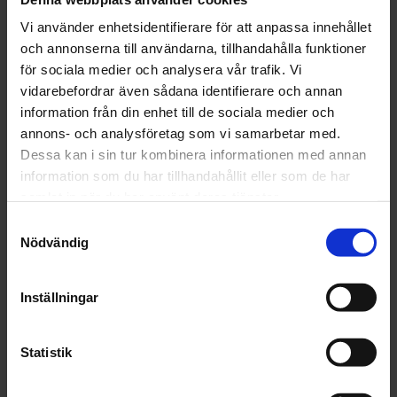
från dammkorn och för lätt slipning av avvikande apelsinhud
på alla billacker. Våra exklusiva slipprodukter ger en enhetlig
Vi använder enhetsidentifierare för att anpassa innehållet
och jämn finish.
och annonserna till användarna, tillhandahålla funktioner
för sociala medier och analysera vår trafik. Vi
Artikelnr: 3M 05601A-25
vidarebefordrar även sådana identifierare och annan
Finns i lager
information från din enhet till de sociala medier och
520 kr
Inkl. moms:
annons- och analysföretag som vi samarbetar med.
Dessa kan i sin tur kombinera informationen med annan
information som du har tillhandahållit eller som de har
Lägg i varukorgen
samlat in när du har använt deras tjänster.
Samtyckesval
Fri frakt över 1500kr
Nödvändig
Leverans inom 1-5 dagar
Inställningar
Beskrivning
Statistik
Fråga om produkt