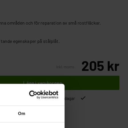
ämna områden och för reparation av små rostfläckar.
ftande egenskaper på stålplåt.
205 kr
Inkl. moms:
Lägg i varukorgen
ver 1500kr
Leverans inom 1-5 dagar
Om