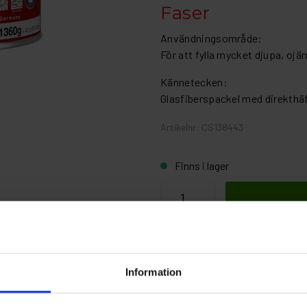
Faser
Användningsområde:
För att fylla mycket djupa, oj
Kännetecken:
Glasfiberspackel med direkthä
Artikelnr: CS138443
Finns i lager
Fri frakt ö
Information
ioner