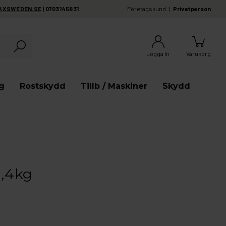
AXSWEDEN.SE
| 0703145831
Företagskund
Privatperson
Logga In
Varukorg
g
Rostskydd
Tillb / Maskiner
Skydd
1,4kg