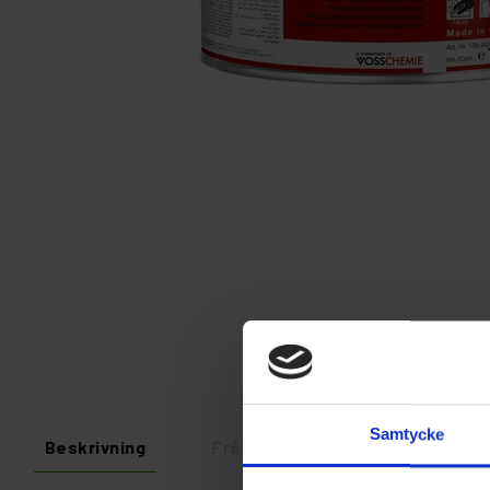
Samtycke
Beskrivning
Fråga om produkt
Recens