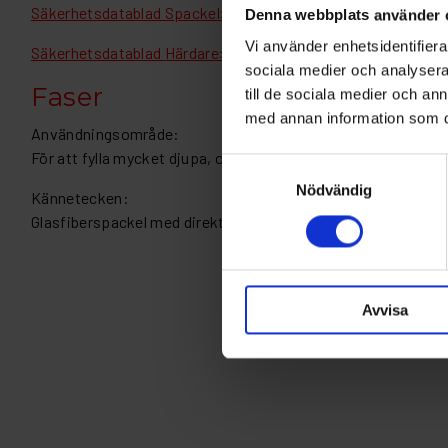
Säkerhetsdatablad Spackel>>
Denna webbplats använder 
Vi använder enhetsidentifierar
Säkerhetsdatablad Härdare>>
sociala medier och analysera 
Faser
till de sociala medier och a
med annan information som du 
Användningsområde:
För att fylla mycket djupa, ojämna områden och för reparati
Samtyckesval
Nödvändig
Kännetecken:
Glasfiberspackel med direkthäftande egenskaper på stålplåt
Avvisa