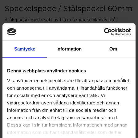
Spackelspade / Stålspackel 60mm
Stålspackel med skaft av trä och spackelblad av stål.
Artikelnr: SH 12771465
Finns i lager
46 kr
Inkl. moms:
Samtycke
Information
Om
Lägg i varukorgen
Denna webbplats använder cookies
Vi använder enhetsidentifierare för att anpassa innehållet
Fri frakt över 1500kr
och annonserna till användarna, tillhandahålla funktioner
Leverans inom 1-5 dagar
för sociala medier och analysera vår trafik. Vi
vidarebefordrar även sådana identifierare och annan
information från din enhet till de sociala medier och
annons- och analysföretag som vi samarbetar med.
Beskrivning
Dessa kan i sin tur kombinera informationen med annan
information som du har tillhandahållit eller som de har
Fråga om produkt