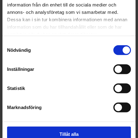
information från din enhet till de sociala medier och
Fri frakt över 1500kr
annons- och analysföretag som vi samarbetar med.
Leverans inom 1-5 dagar
Dessa kan i sin tur kombinera informationen med annan
information som du har tillhandahållit eller som de har
samlat in när du har använt deras tjänster.
Samtyckesval
Beskrivning
Nödvändig
Fråga om produkt
Inställningar
Recensioner
Statistik
Marknadsföring
Tillåt alla