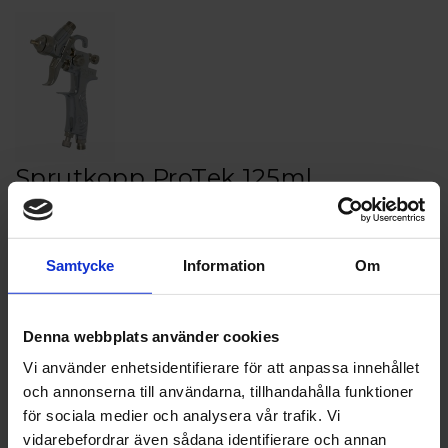
Sprutkopp ProTek 125ml
Protek Överkopp
Produktbeskrivning:
Samtycke
Information
Om
Protek Överkopp 125ml
Artikelnr: Pro 27632-125
Denna webbplats använder cookies
Finns i lager
210 kr
Vi använder enhetsidentifierare för att anpassa innehållet
Inkl. moms:
och annonserna till användarna, tillhandahålla funktioner
för sociala medier och analysera vår trafik. Vi
Lägg i varukorgen
vidarebefordrar även sådana identifierare och annan