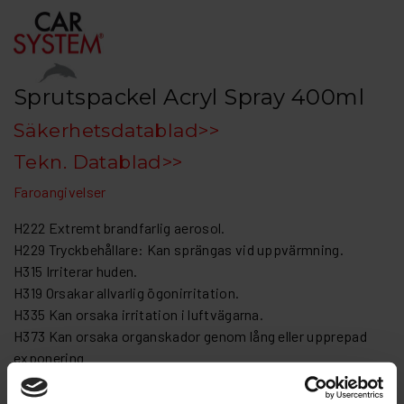
Sprutspackel Acryl Spray 400ml
Säkerhetsdatablad>>
Tekn. Datablad>>
Faroangivelser
H222 Extremt brandfarlig aerosol.
H229 Tryckbehållare: Kan sprängas vid uppvärmning.
H315 Irriterar huden.
H319 Orsakar allvarlig ögonirritation.
H335 Kan orsaka irritation i luftvägarna.
H373 Kan orsaka organskador genom lång eller upprepad
exponering
Sprutspackel