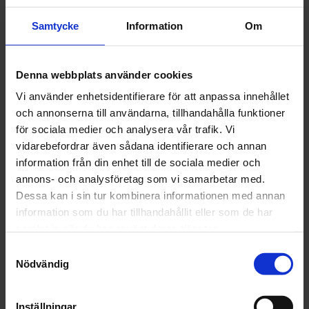
Användningsområde:
Samtycke
Information
Om
Jämnar ut små ojämnheter och tjänar som spärrskikt på
polyesterspackelmassor.
Denna webbplats använder cookies
Kännetecken:
Snabbtorkande
acryl
-filler utmärkt vidhäftning, extra hög
Vi använder enhetsidentifierare för att anpassa innehållet
fyllningsförmåga, snabbt slipbar genom kort torktid.
och annonserna till användarna, tillhandahålla funktioner
för sociala medier och analysera vår trafik. Vi
Säkrare än polyester sprutspackel, ingen risk för
vidarebefordrar även sådana identifierare och annan
blåsbildning.
information från din enhet till de sociala medier och
annons- och analysföretag som vi samarbetar med.
Dessa kan i sin tur kombinera informationen med annan
information som du har tillhandahållit eller som de har
Artikelnr: CS125580
samlat in när du har använt deras tjänster.
Finns i lager
135 kr
Samtyckesval
Inkl. moms:
Nödvändig
Lägg i varukorgen
Inställningar