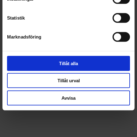
Fri frakt över 1500kr
Leverans inom 1-5 dagar
Statistik
Marknadsföring
Beskrivning
Fråga om produkt
Tillåt alla
Recensioner
Tillåt urval
Avvisa