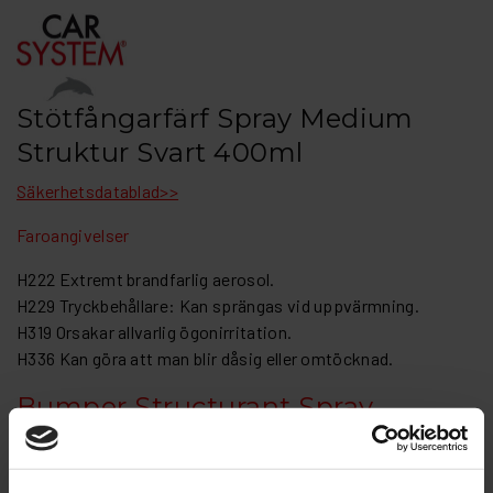
Stötfångarfärf Spray Medium
Struktur Svart 400ml
Säkerhetsdatablad>>
Faroangivelser
H222 Extremt brandfarlig aerosol.
H229 Tryckbehållare: Kan sprängas vid uppvärmning.
H319 Orsakar allvarlig ögonirritation.
H336 Kan göra att man blir dåsig eller omtöcknad.
Bumper Structurant Spray
Användningsområde:
UV-beständig och övermålningsbar. CS Bumper Structurant