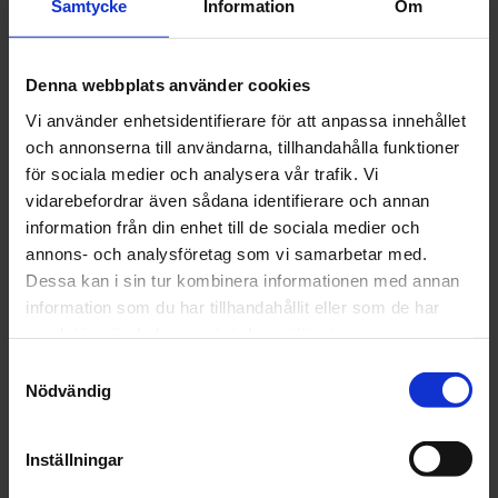
Spray kan användas i motorfordonsområdet, tex för
Samtycke
Information
Om
kofångare, tillbehördelar, ytterbackspeglar. I innerområdet
tex för instrumentbräda, bagageutrymmes och dörrklädsel.
Denna webbplats använder cookies
Kännetecken:
Vi använder enhetsidentifierare för att anpassa innehållet
CS Bumper Structrant Spray möjliggör strukturefterbildning
och annonserna till användarna, tillhandahålla funktioner
av skadade plastdelar. Kan efter påstrykning och torkning
för sociala medier och analysera vår trafik. Vi
överlackeras med alla vanliga lacksysytem i önskad färgton.
vidarebefordrar även sådana identifierare och annan
information från din enhet till de sociala medier och
annons- och analysföretag som vi samarbetar med.
Artikelnr: CS142982
Dessa kan i sin tur kombinera informationen med annan
information som du har tillhandahållit eller som de har
Finns i lager
128 kr
samlat in när du har använt deras tjänster.
Inkl. moms:
Samtyckesval
Nödvändig
Lägg i varukorgen
Fri frakt över 1500kr
Inställningar
Leverans inom 1-5 dagar