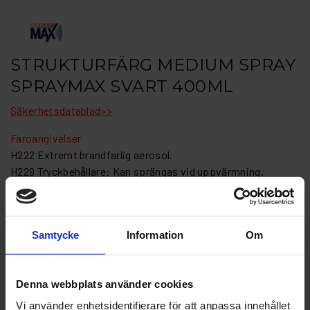
STRUKTURFÄRG MEDIUM SPRAY
SPRAYMAX SVART 400ML
Säkerhetsdatablad>>
Faroangivelser
H222 Extremt brandfarlig aerosol.
H229 Tryckbehållare: Kan sprängas vid uppvärmning.
H319 Orsakar allvarlig ögonirritation.
H336 Kan göra att man blir dåsig eller omtöcknad.
Strukturfärg Medium Svart
Samtycke
Information
Om
Spraymax 400 ml Strukturfärg Svart medium för att skapa
en strukturerad yta Snabbtorkande och övermålningsbar
Denna webbplats använder cookies
med 1K och 2K lacker
Vi använder enhetsidentifierare för att anpassa innehållet