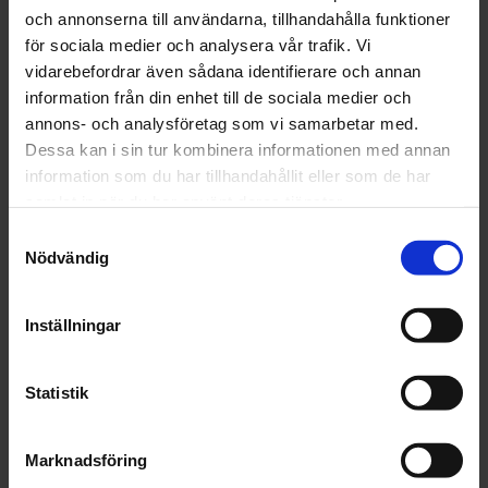
och annonserna till användarna, tillhandahålla funktioner
Artikelnr: SM680180
för sociala medier och analysera vår trafik. Vi
Finns i lager
238 kr
vidarebefordrar även sådana identifierare och annan
Inkl. moms:
information från din enhet till de sociala medier och
annons- och analysföretag som vi samarbetar med.
Lägg i varukorgen
Dessa kan i sin tur kombinera informationen med annan
information som du har tillhandahållit eller som de har
Fri frakt över 1500kr
samlat in när du har använt deras tjänster.
Leverans inom 1-5 dagar
Samtyckesval
Nödvändig
Inställningar
Beskrivning
Fråga om produkt
Statistik
Recensioner
Marknadsföring