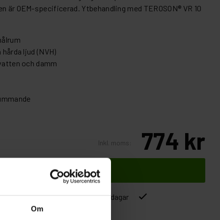
ten är OEM-specificerad. Ytbehandling med TEROSON® VR 10
 hålrum
h hårda ljud (NVH)
t vatten och damm
skummande
774 kr
Inkl. moms:
Lägg i varukorgen
ver 1500kr
Leverans inom 1-5 dagar
Om