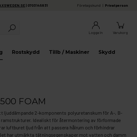
AXSWEDEN.SE
| 0703145831
Företagskund
Privatperson
Logga In
Varukorg
g
Rostskydd
Tillb / Maskiner
Skydd
500 FOAM
tt ljuddämpande 2-komponents polyuretanskum för A-, B-
h ramstrukturer. Idealiskt för återmontering av förformade
r luftburet ljud från att passera hålrum och förhindrar
d. Det har utmärkta tätningsegenskaper mot vatten och damm