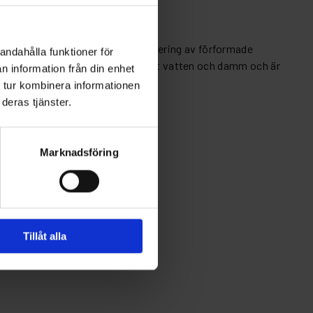
rukturer. Idealiskt för återmontering av förformade
andahålla funktioner för
har utmärkta tätningsegenskaper mot vatten och damm och är
n information från din enhet
 tur kombinera informationen
deras tjänster.
Marknadsföring
Tillåt alla