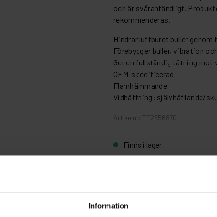
och är svårantändligt. Produk
rekommenderas.
Hindrar luftburet buller genom
Förebygger buller, vibration oc
Ger en fullständig tätning mo
OEM-specificerad
Flamhämmande
Vidhäftning: självhäftande/
Artikelnr: TE2556870
Finns i lager
Fri frakt ö
Information