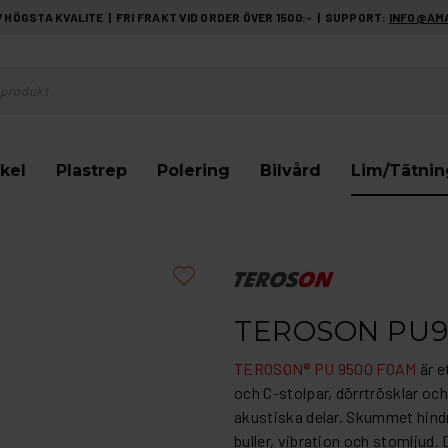
HÖGSTA KVALITE | FRI FRAKT VID ORDER ÖVER 1500:- | SUPPORT:
INFO@AM
kel
Plastrep
Polering
Bilvård
Lim/Tätnin
TEROSON PU9
TEROSON® PU 9500 FOAM
är e
och C-stolpar, dörrtrösklar oc
akustiska delar. Skummet hindra
buller, vibration och stomlju