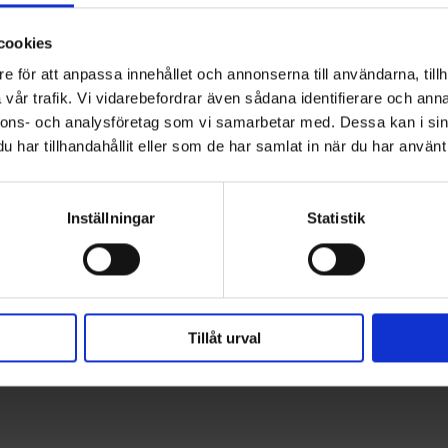
ioner
cookies
 polyuretanskum för A-, B- och C-stolpar, dörrtrösklar och ramst
e för att anpassa innehållet och annonserna till användarna, tillh
ssera hålrum och förhindrar buller, vibration och stomljud. Det 
vår trafik. Vi vidarebefordrar även sådana identifierare och anna
ling med TEROSON® VR 10 rekommenderas.
nnons- och analysföretag som vi samarbetar med. Dessa kan i sin
har tillhandahållit eller som de har samlat in när du har använt 
Inställningar
Statistik
Tillåt urval