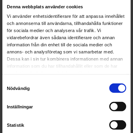
För alla lackarbeten av värmeutsatta delar, som tex
Denna webbplats använder cookies
motorutrymme och avgassystem på fordon.
Vi använder enhetsidentifierare för att anpassa innehållet
Kännetecken:
och annonserna till användarna, tillhandahålla funktioner
Temperaturbeständighet till 650 grader.
för sociala medier och analysera vår trafik. Vi
vidarebefordrar även sådana identifierare och annan
Artikelnr: CS126086
information från din enhet till de sociala medier och
Finns i lager
annons- och analysföretag som vi samarbetar med.
108 kr
Inkl. moms:
Dessa kan i sin tur kombinera informationen med annan
information som du har tillhandahållit eller som de har
samlat in när du har använt deras tjänster.
Lägg i varukorgen
Samtyckesval
Nödvändig
Fri frakt över 1500kr
Leverans inom 1-5 dagar
Inställningar
Statistik
Beskrivning