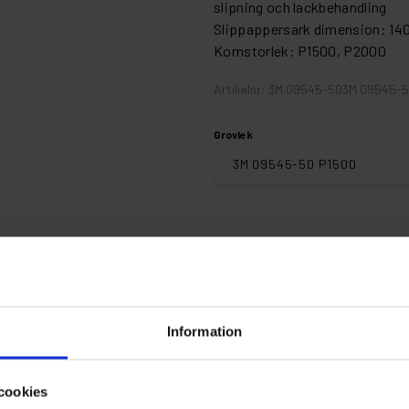
slipning och lackbehandling
Slippappersark dimension: 14
Kornstorlek: P1500, P2000
Artikelnr: 3M 09545-503M 09545-
Grovlek
Finns i lager
Information
Fri frakt ö
cookies