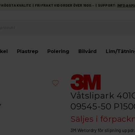
HÖGSTA KVALITE | FRI FRAKT VID ORDER ÖVER 1500:- | SUPPORT:
INFO@AM
kel
Plastrep
Polering
Bilvård
Lim/Tätnin
Våtslipark 40
09545-50 P150
Säljes i förpack
3M Wetordry för slipning uppdr