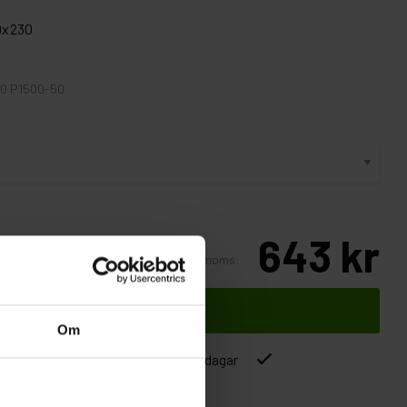
0x230
50 P1500-50
643 kr
Inkl. moms:
Lägg i varukorgen
Om
ver 1500kr
Leverans inom 1-5 dagar