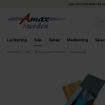
KVALITETS PRODUKTER AV 
Lackering
Slip
Spray
Maskering
Spac
Förstasidan
Slip
3M Klosspapper / Handslip
Våtslippapper