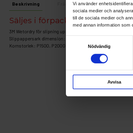
Beskrivning
Fråga om produkt
Recens
Vi använder enhetsidentifierar
sociala medier och analysera 
till de sociala medier och a
Säljes i förpackning 50st
med annan information som du 
3M Wetordry för slipning uppdrag där en fin kornstorlek och
Slippappersark dimension: 140x230
Samtyckesval
Kornstorlek: P1500, P2000
Nödvändig
Avvisa