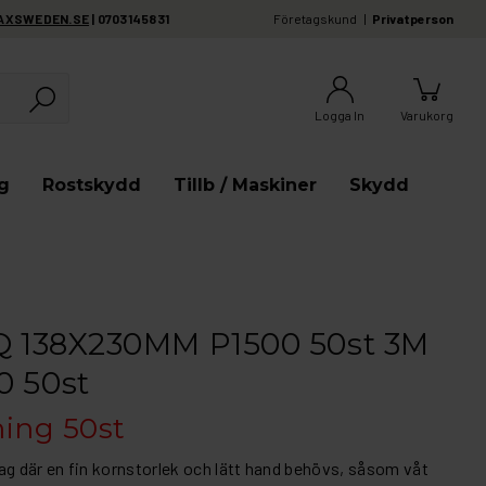
AXSWEDEN.SE
| 0703145831
Företagskund
Privatperson
Logga In
Varukorg
g
Rostskydd
Tillb / Maskiner
Skydd
1Q 138X230MM P1500 50st 3M
0 50st
ning 50st
ag där en fin kornstorlek och lätt hand behövs, såsom våt