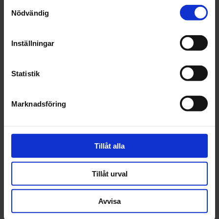
Samtyckesval
Nödvändig
Recensioner
Inställningar
Relaterade produkter
Statistik
Marknadsföring
Tillåt alla
3M
Applikator
Tillåt urval
Kontrollfärg
Avvisa
157 kr