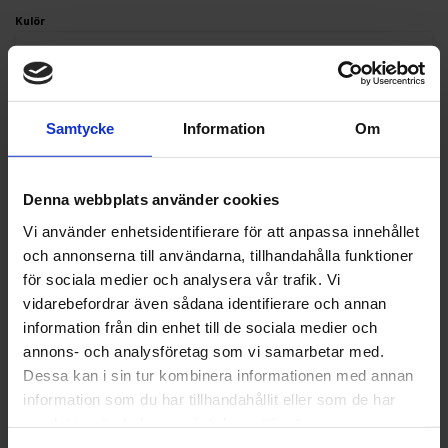
Kulör
Samtycke
Information
Om
Finns i lager
346 kr
Inkl. moms:
Denna webbplats använder cookies
Lägg i varukorgen
Vi använder enhetsidentifierare för att anpassa innehållet
och annonserna till användarna, tillhandahålla funktioner
Fri frakt över 1500kr
för sociala medier och analysera vår trafik. Vi
Leverans inom 1-5 dagar
vidarebefordrar även sådana identifierare och annan
information från din enhet till de sociala medier och
annons- och analysföretag som vi samarbetar med.
Dessa kan i sin tur kombinera informationen med annan
Beskrivning
information som du har tillhandahållit eller som de har
samlat in när du har använt deras tjänster.
Fråga om produkt