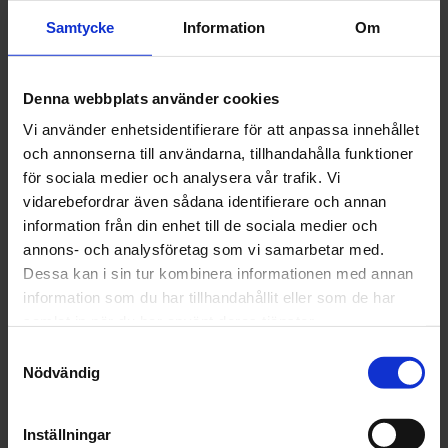
Lägg i varukorgen
Samtycke
Information
Om
Fri frakt över 1500kr
Leverans inom 1-5 dagar
Denna webbplats använder cookies
Vi använder enhetsidentifierare för att anpassa innehållet
och annonserna till användarna, tillhandahålla funktioner
för sociala medier och analysera vår trafik. Vi
Beskrivning
vidarebefordrar även sådana identifierare och annan
information från din enhet till de sociala medier och
Fråga om produkt
annons- och analysföretag som vi samarbetar med.
Dessa kan i sin tur kombinera informationen med annan
Recensioner
information som du har tillhandahållit eller som de har
samlat in när du har använt deras tjänster.
Samtyckesval
Nödvändig
Relaterade produkter
Inställningar