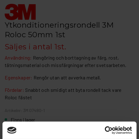
Ytkonditioneringsrondell 3M
Roloc 50mm 1st
Säljes i antal 1st.
Användning:
Rengöring och borttagning av färg, rost,
tätningsmaterial och missfärgningar efter svetsarbeten.
Egenskaper:
Rengör utan att avverka metall.
Fördelar:
Snabbt och smidigt att byta rondell tack vare
Roloc fästet
Artikelnr: 3M 07480-1
Finns i lager
23 kr
Inkl. moms: