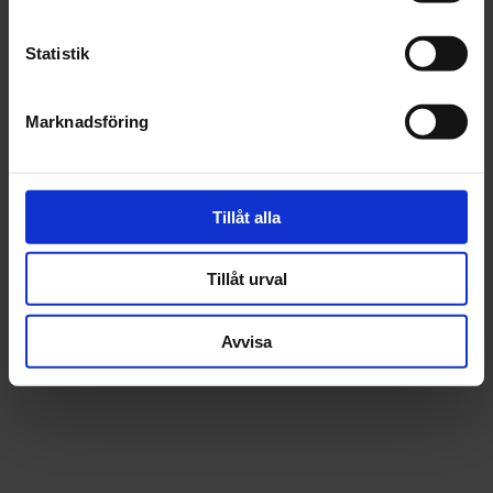
Statistik
Marknadsföring
3M
HÅLLARE 3M
ROLOC+ 6MM
SPINDELL 25MM
Tillåt alla
140 kr
Tillåt urval
st
Köp
Avvisa