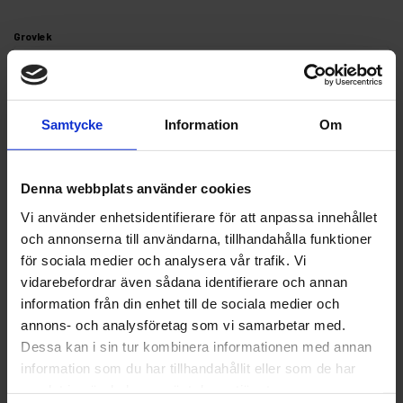
Grovlek
Samtycke
Information
Om
Finns i lager
177 kr
Inkl. moms:
Denna webbplats använder cookies
Lägg i varukorgen
Vi använder enhetsidentifierare för att anpassa innehållet
och annonserna till användarna, tillhandahålla funktioner
för sociala medier och analysera vår trafik. Vi
Fri frakt över 1500kr
vidarebefordrar även sådana identifierare och annan
Leverans inom 1-5 dagar
information från din enhet till de sociala medier och
annons- och analysföretag som vi samarbetar med.
Dessa kan i sin tur kombinera informationen med annan
information som du har tillhandahållit eller som de har
Beskrivning
samlat in när du har använt deras tjänster.