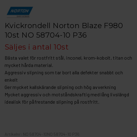
Kvickrondell Norton Blaze F980
10st NO 58704-10 P36
Säljes i antal 10st
Bästa valet för rostfritt stål, inconel, krom-kobolt, titan och
mycket hårda material.
Aggressiv slipning som tar bort alla defekter snabbt och
enkelt
Ger mycket kallskärande slipning och hög avverkning
Mycket aggressiv och motståndskraftig med lång livslängd
idealisk för påfrestande slipning på rostfritt.
Artikelnr: NO 58704-10NO 58704-10 P36