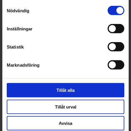
Samtyckesval
Fråga om produkt
Nödvändig
Recensioner
Inställningar
Statistik
Relaterade produkter
Marknadsföring
Tillåt alla
Norton
Hållare Norton
Tillåt urval
Kvick TR 50mm
6mm Spindel
Avvisa
308 kr