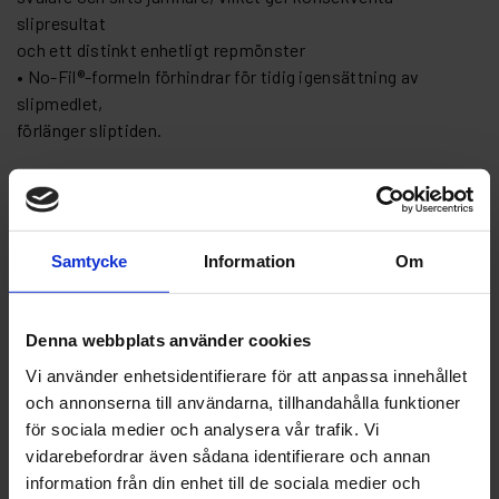
slipresultat
och ett distinkt enhetligt repmönster
• No-Fil®-formeln förhindrar för tidig igensättning av
slipmedlet,
förlänger sliptiden.
Artikelnr: NO 51791-125-10-355
Grovlek
Samtycke
Information
Om
Denna webbplats använder cookies
Vi använder enhetsidentifierare för att anpassa innehållet
Finns i lager
och annonserna till användarna, tillhandahålla funktioner
55 kr
Inkl. moms:
för sociala medier och analysera vår trafik. Vi
vidarebefordrar även sådana identifierare och annan
Lägg i varukorgen
information från din enhet till de sociala medier och