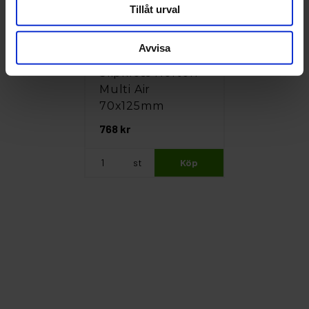
Tillåt urval
Avvisa
Norton
Slipkloss Norton
Multi Air
70x125mm
768 kr
st
Köp