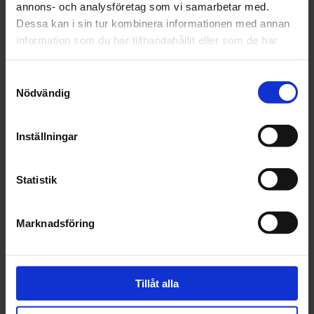
annons- och analysföretag som vi samarbetar med.
Dessa kan i sin tur kombinera informationen med annan
Fri frakt över 1500kr
information som du har tillhandahållit eller som de har
Leverans inom 1-5 dagar
samlat in när du har använt deras tjänster.
Samtyckesval
Nödvändig
Beskrivning
Inställningar
Fråga om produkt
Statistik
Recensioner
Marknadsföring
Relaterade produkter
Tillåt alla