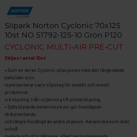
Slipark Norton Cyclonic 70x125
10st NO 51792-125-10 Grön P120
CYCLONIC MULTI-AIR PRE-CUT
Säljes i antal 10st
• Som en del av Cyclonic slipsystem med den färgkodade
baksidan som
representerar varje slipsteg för snabbt och enkelt
produktval
vid slipning, från utjämning till primerslipning.
• Självslipande keramiska korn ger överlägsen
skärprestanda
och längre livslängd än andra slipkorn. Keramiska korn skär
också
svalare och slits jämnare, vilket ger konsekventa