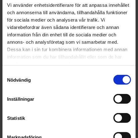
Vi använder enhetsidentifierare för att anpassa innehållet
och annonserna till användarna, tillhandahålla funktioner
Artikelnr: NO 13519-5
för sociala medier och analysera vår trafik. Vi
vidarebefordrar även sådana identifierare och annan
Finns i lager
82 kr
information från din enhet till de sociala medier och
Inkl. moms:
annons- och analysföretag som vi samarbetar med.
Dessa kan i sin tur kombinera informationen med annan
Lägg i varukorgen
information som du har tillhandahållit eller som de har
samlat in när du har använt deras tjänster.
Fri frakt över 1500kr
Samtyckesval
Leverans inom 1-5 dagar
Nödvändig
Inställningar
Beskrivning
Statistik
Fråga om produkt
Marknadsföring