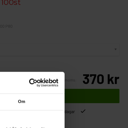
. 100st
100 P80
370 kr
Inkl. moms:
Lägg i varukorgen
Om
ver 1500kr
Leverans inom 1-5 dagar