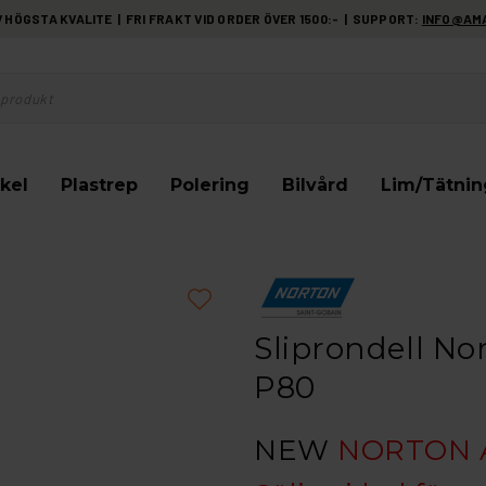
HÖGSTA KVALITE | FRI FRAKT VID ORDER ÖVER 1500:- | SUPPORT:
INFO@AM
kel
Plastrep
Polering
Bilvård
Lim/Tätnin
Sliprondell No
P80
NEW
NORTON 