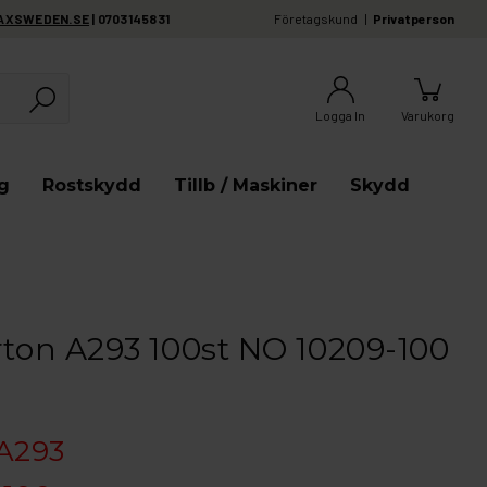
AXSWEDEN.SE
| 0703145831
Företagskund
Privatperson
Logga In
Varukorg
g
Rostskydd
Tillb / Maskiner
Skydd
rton A293 100st NO 10209-100
A293