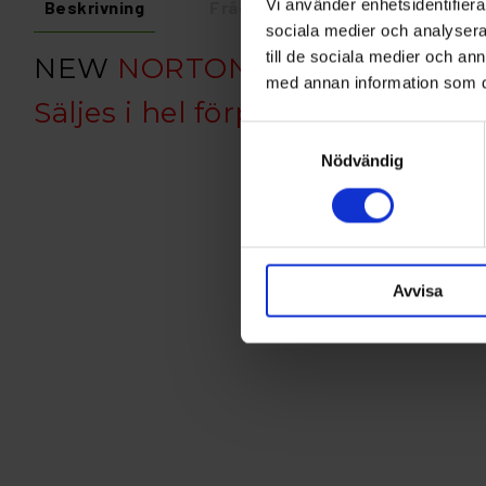
Vi använder enhetsidentifierar
Beskrivning
Fråga om produkt
Recens
sociala medier och analysera 
till de sociala medier och a
NEW
NORTON A293
med annan information som du 
Säljes i hel förp. 100st
Samtyckesval
Nödvändig
Avvisa