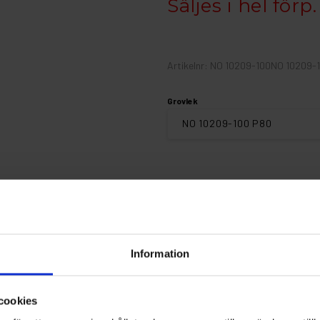
Säljes i hel förp
Artikelnr: NO 10209-100NO 10209-
Grovlek
Finns i lager
Information
Fri frakt ö
cookies