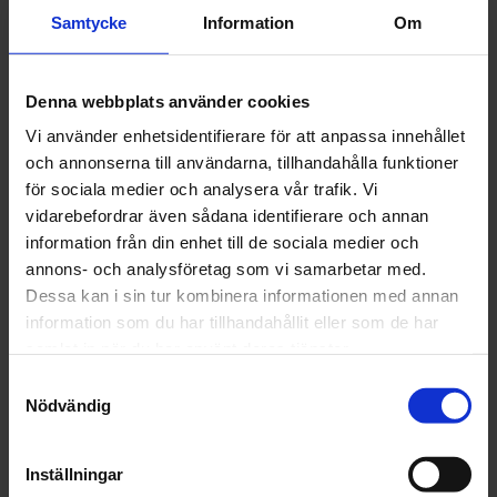
sliparbeten
Samtycke
Information
Om
• No-Fil®-skiktet tillsätts för att motstå belastning och är
pigmentfritt, vilket
Denna webbplats använder cookies
eliminerar risken för färgöverföring till ytan
Vi använder enhetsidentifierare för att anpassa innehållet
Artikelnr: NO 85133-10NO 85133-10 P80
och annonserna till användarna, tillhandahålla funktioner
för sociala medier och analysera vår trafik. Vi
Grovlek
vidarebefordrar även sådana identifierare och annan
information från din enhet till de sociala medier och
annons- och analysföretag som vi samarbetar med.
Dessa kan i sin tur kombinera informationen med annan
information som du har tillhandahållit eller som de har
Finns i lager
samlat in när du har använt deras tjänster.
58 kr
Inkl. moms:
Samtyckesval
Nödvändig
Lägg i varukorgen
Inställningar
Fri frakt över 1500kr