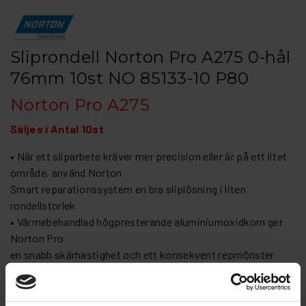
Sliprondell Norton Pro A275 0-hål
76mm 10st NO 85133-10 P80
Norton Pro A275
Säljes i Antal 10st
• När ett sliparbete kräver mer precision eller är på ett litet
område, använd Norton
Smart reparationssystem en bra sliplösning i liten
rondellstorlek
• Värmebehandlad högpresterande aluminiumoxidkorn ger
Norton Pro
en snabb skärhastighet och ett konsekvent repmönster
• Flexibel och rivtålig tack vare deras fiberförstärkta
latexpappersbaksida
som är tjockare i grövre korn för att stödja mer aggressiva