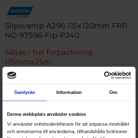
Slipsvamp A296 115x120mm FRP.
NO 97596-Frp P240
Säljes i hel förpackning
115mmx25m
Artikelnr: NO 97596-FrpNO 97596-Frp P240
Grovlek
Samtycke
Information
Om
Denna webbplats använder cookies
Vi använder enhetsidentifierare för att anpassa innehållet
Finns i lager
och annonserna till användarna, tillhandahålla funktioner
621 kr
Inkl. moms: