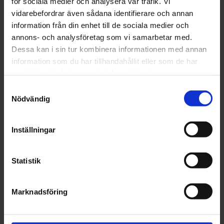
för sociala medier och analysera vår trafik. Vi
vidarebefordrar även sådana identifierare och annan
Lägg i varukorgen
information från din enhet till de sociala medier och
annons- och analysföretag som vi samarbetar med.
Dessa kan i sin tur kombinera informationen med annan
Fri frakt över 1500kr
information som du har tillhandahållit eller som de har
Leverans inom 1-5 dagar
samlat in när du har använt deras tjänster.
Samtyckesval
Nödvändig
Beskrivning
Inställningar
Fråga om produkt
Statistik
Recensioner
Marknadsföring