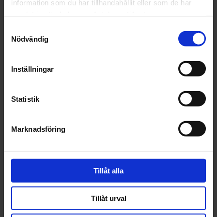
information som du har tillhandahållit eller som de har
samlat in när du har använt deras tjänster.
Fråga om produkt
Samtyckesval
Nödvändig
Recensioner
Inställningar
Relaterade produkter
Statistik
Marknadsföring
Tillåt alla
Audurra
Audurra
Audurra
Audurra 5030
Tillåt urval
Blandningspip
Plastprimer
50ml - 10
200ml