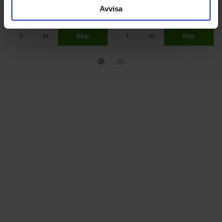
Avvisa
59 kr
192 kr
st
Köp
st
Köp