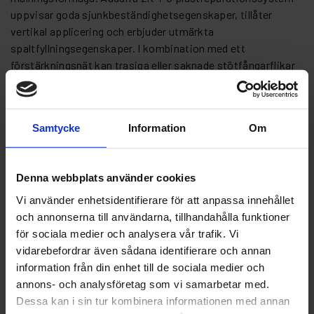
uppvisar goda sjunkbeständighetsegenskaper, tillåter
vertikal applicering och erbjuder utmärkta
spaltfyllningsegenskaper. I kombination med ett
förstärkningsnät kan trasiga eller saknade stötfångarflikar
byggas om. Se teknisktdatablad.
Artikelnr: AU15403381
Samtycke
Information
Om
Finns i lager
234 kr
Inkl. moms:
Denna webbplats använder cookies
Lägg i varukorgen
Vi använder enhetsidentifierare för att anpassa innehållet
och annonserna till användarna, tillhandahålla funktioner
Fri frakt över 1500kr
för sociala medier och analysera vår trafik. Vi
Leverans inom 1-5 dagar
vidarebefordrar även sådana identifierare och annan
information från din enhet till de sociala medier och
annons- och analysföretag som vi samarbetar med.
Dessa kan i sin tur kombinera informationen med annan
Beskrivning