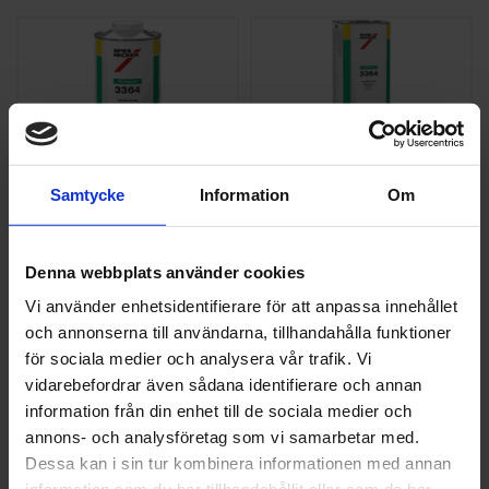
Spies Hecker
Spies Hecker
FÖRTUNNING
FÖRTUNNING
Samtycke
Information
Om
ACRYL 3364
ACRYL 3364
SPIES HECKER 1L
SPIES HECKER 5L
Denna webbplats använder cookies
256 kr
1 028 kr
Vi använder enhetsidentifierare för att anpassa innehållet
st
Köp
st
Köp
och annonserna till användarna, tillhandahålla funktioner
för sociala medier och analysera vår trafik. Vi
vidarebefordrar även sådana identifierare och annan
information från din enhet till de sociala medier och
annons- och analysföretag som vi samarbetar med.
Dessa kan i sin tur kombinera informationen med annan