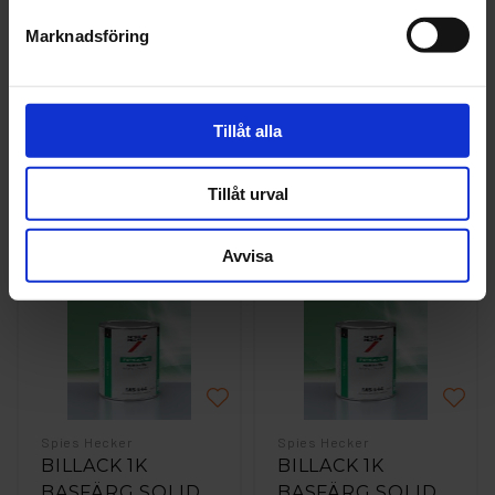
Marknadsföring
Spies Hecker
Spies Hecker
BILLACK 1K
BILLACK 1K
Tillåt alla
BASFÄRG SOLID
BASFÄRG SOLID
BRUTEN KULÖR
BRUTEN KULÖR
2L
3L
Tillåt urval
2 393 kr
3 589 kr
Avvisa
Läs mer
Läs mer
Spies Hecker
Spies Hecker
BILLACK 1K
BILLACK 1K
BASFÄRG SOLID
BASFÄRG SOLID