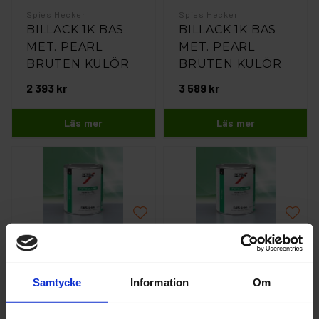
Spies Hecker
Spies Hecker
BILLACK 1K BAS
BILLACK 1K BAS
MET. PEARL
MET. PEARL
BRUTEN KULÖR
BRUTEN KULÖR
2L
3L
2 393 kr
3 589 kr
Läs mer
Läs mer
Spies Hecker
Spies Hecker
BILLACK 1K BAS
BILLACK 1K BAS
MET. PEARL
MET. PEARL
Samtycke
Information
Om
BRUTEN KULÖR
BRUTEN KULÖR
4L
5L
4 718 kr
5 879 kr