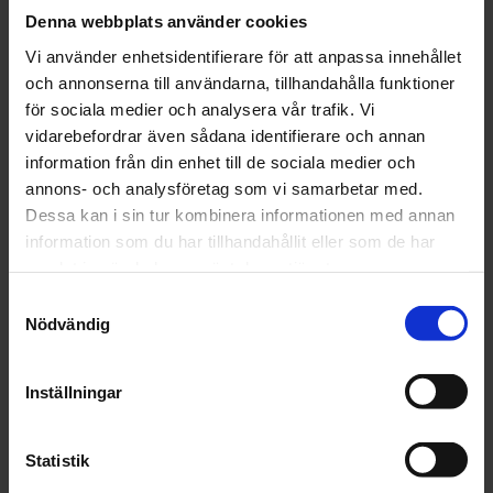
Denna webbplats använder cookies
Läs mer
Läs mer
Vi använder enhetsidentifierare för att anpassa innehållet
och annonserna till användarna, tillhandahålla funktioner
för sociala medier och analysera vår trafik. Vi
vidarebefordrar även sådana identifierare och annan
information från din enhet till de sociala medier och
annons- och analysföretag som vi samarbetar med.
Dessa kan i sin tur kombinera informationen med annan
Spies Hecker
Spies Hecker
information som du har tillhandahållit eller som de har
BILLACK 1K
BILLACK 1K
samlat in när du har använt deras tjänster.
BASFÄRG SOLID
BASFÄRG SOLID
Samtyckesval
BRUTEN KULÖR
BRUTEN KULÖR
Nödvändig
0,5L
1L
591 kr
1 182 kr
Inställningar
Läs mer
Läs mer
Statistik