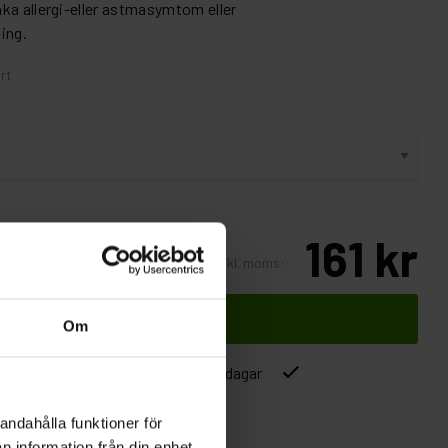
ka allergi-eller astmasymtom eller
ing.
rt
161 kr
Inkl. moms:
Lägg i varukorgen
Om
ver 1500kr
Leverans inom 1-5 dagar
andahålla funktioner för
n information från din enhet