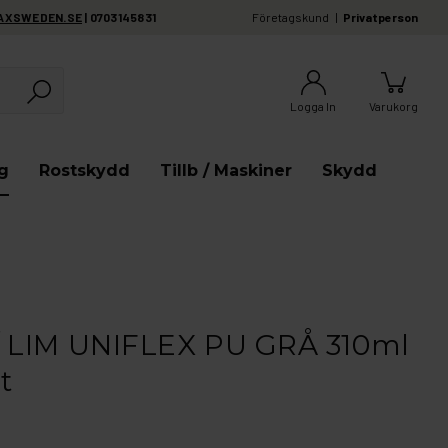
AXSWEDEN.SE
| 0703145831
Företagskund
Privatperson
Logga In
Varukorg
g
Rostskydd
Tillb / Maskiner
Skydd
 LIM UNIFLEX PU GRÅ 310ml
t