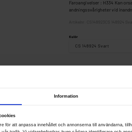
Faroangivelser : H334 Kan orsa
andningssvårigheter vid inandn
Artikelnr: CS148923CS 148924 Sva
Kulör
Finns i lager
Information
Fri frakt ö
cookies
e för att anpassa innehållet och annonserna till användarna, tillh
ioner
vår trafik. Vi vidarebefordrar även sådana identifierare och anna