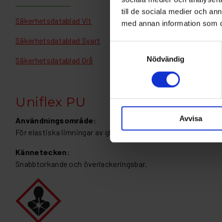
till de sociala medier och a
Säkerhetsdatablad Vit
med annan information som du 
Säkerhetsdatablad Svart
Samtyckesval
Nödvändig
Säkerhetsdatablad Grå
Uniflex PU
Avvisa
Användningsområde:
För elastiska limningar av glasfiberplast och metall. För tät
Kännetecken:
Snabbtorkande och överlackeringsbar.