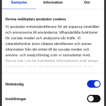
Samtycke
Information
Om
Spraymax 400 ml. 1K Shade Fullprimer är en serie med
primers som är färganpassade för att uppnå bästa
slutresultat
Denna webbplats använder cookies
Vi använder enhetsidentifierare för att anpassa innehållet
Artikelnr: SM680271SM680278 Beige
och annonserna till användarna, tillhandahålla funktioner
för sociala medier och analysera vår trafik. Vi
Kulör
vidarebefordrar även sådana identifierare och annan
information från din enhet till de sociala medier och
annons- och analysföretag som vi samarbetar med.
Dessa kan i sin tur kombinera informationen med annan
information som du har tillhandahållit eller som de har
Finns i lager
162 kr
samlat in när du har använt deras tjänster.
Inkl. moms:
Samtyckesval
Nödvändig
Lägg i varukorgen
Inställningar
Fri frakt över 1500kr
Leverans inom 1-5 dagar