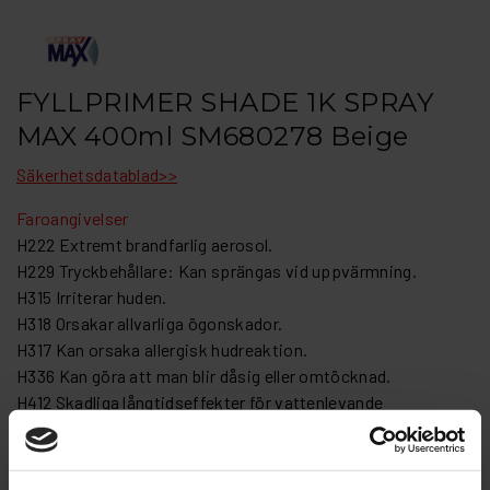
FYLLPRIMER SHADE 1K SPRAY
MAX 400ml SM680278 Beige
Säkerhetsdatablad>>
Faroangivelser
H222 Extremt brandfarlig aerosol.
H229 Tryckbehållare: Kan sprängas vid uppvärmning.
H315 Irriterar huden.
H318 Orsakar allvarliga ögonskador.
H317 Kan orsaka allergisk hudreaktion.
H336 Kan göra att man blir dåsig eller omtöcknad.
H412 Skadliga långtidseffekter för vattenlevande
organismer.
1K Shade Fyllprimer