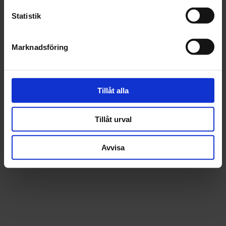
Statistik
Beskrivning
Marknadsföring
Fråga om produkt
Tillåt alla
Recensioner
Tillåt urval
Avvisa