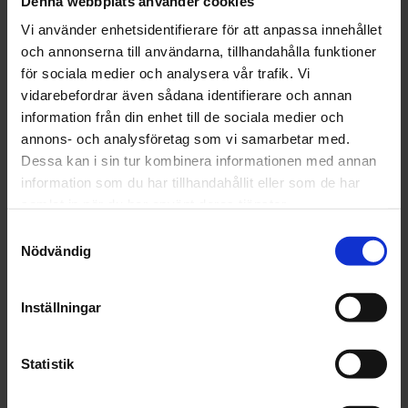
Denna webbplats använder cookies
Storlek
Vi använder enhetsidentifierare för att anpassa innehållet
och annonserna till användarna, tillhandahålla funktioner
för sociala medier och analysera vår trafik. Vi
vidarebefordrar även sådana identifierare och annan
Beställningsvara
information från din enhet till de sociala medier och
1 396 kr
Inkl. moms:
annons- och analysföretag som vi samarbetar med.
Dessa kan i sin tur kombinera informationen med annan
information som du har tillhandahållit eller som de har
Lägg i varukorgen
samlat in när du har använt deras tjänster.
Samtyckesval
Fri frakt över 1500kr
Nödvändig
Leverans inom 1-5 dagar
Inställningar
Beskrivning
Statistik
Fråga om produkt