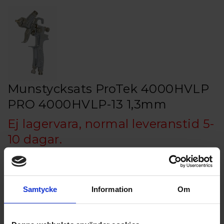
Munstycksats ProTek 4000HVLP
PRO 4000HVLP-13 1,3mm
Ej lagervara, normal leveranstid 5-
10 dagar.
Munstyckesats Komplett till Protek 4000HVLP
Storlek 1,2 / 1,3 / 1,4mm
Samtycke
Information
Om
Artikelnr: PRO 4000HVLP-MPRO 4000HVLP-13 1,3mm