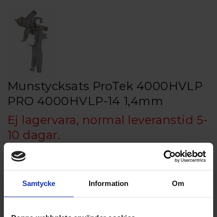
Munstycksats ProTek 4000HVLP
PRO 4000HVLP-14 1,4mm
Ej lagervara, normal leveranstid 5-
10 dagar.
Munstyckesats Komplett till Protek 4000HVLP
Storlek 1,2 / 1,3 / 1,4mm
Samtycke
Information
Om
Artikelnr: PRO 4000HVLP-MPRO 4000HVLP-14 1,4mm