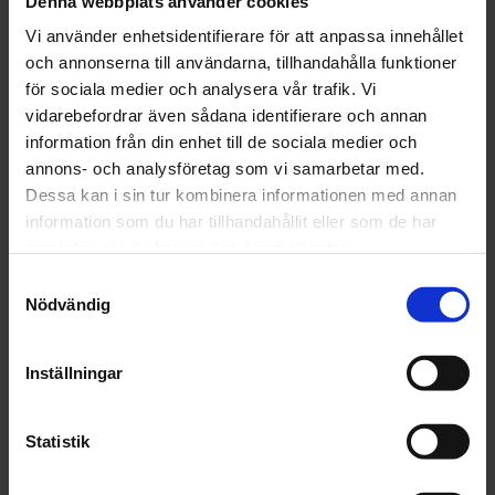
Denna webbplats använder cookies
Storlek
Vi använder enhetsidentifierare för att anpassa innehållet
och annonserna till användarna, tillhandahålla funktioner
för sociala medier och analysera vår trafik. Vi
vidarebefordrar även sådana identifierare och annan
Beställningsvara
information från din enhet till de sociala medier och
1 396 kr
Inkl. moms:
annons- och analysföretag som vi samarbetar med.
Dessa kan i sin tur kombinera informationen med annan
information som du har tillhandahållit eller som de har
Lägg i varukorgen
samlat in när du har använt deras tjänster.
Samtyckesval
Fri frakt över 1500kr
Nödvändig
Leverans inom 1-5 dagar
Inställningar
Beskrivning
Statistik
Fråga om produkt