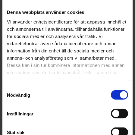
Artikelnr: 3M 51399A-103M 51402A-10 P180-10
Denna webbplats använder cookies
Vi använder enhetsidentifierare för att anpassa innehållet
Grovlek
och annonserna till användarna, tillhandahålla funktioner
för sociala medier och analysera vår trafik. Vi
vidarebefordrar även sådana identifierare och annan
information från din enhet till de sociala medier och
annons- och analysföretag som vi samarbetar med.
Finns i lager
Dessa kan i sin tur kombinera informationen med annan
172 kr
Inkl. moms:
information som du har tillhandahållit eller som de har
samlat in när du har använt deras tjänster.
Lägg i varukorgen
Samtyckesval
Nödvändig
Fri frakt över 1500kr
Leverans inom 1-5 dagar
Inställningar
Statistik