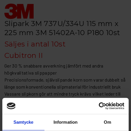
Slipark 3M 737U/334U 115 mm x
225 mm 3M 51402A-10 P180 10st
Säljes i antal 10st
Cubitron II
Ger 30 % snabbare avverkning jämfört med andra
högkvalitativa slippapper
Precisionsformade, självslipande korn som varar dubbelt så
länge som konventionella slipmaterial för industriellt bruk
Vassare slipkorn gör att mindre tryck krävs vilket leder till
mindre friktion och slitage
Clean Sanding multihålat mönster ger utmärkt
dammborttagning
Hookit™-rondeller med kardborre ger ett stadigt fäste, tas
Samtycke
Information
Om
enkelt bort och kan bytas snabbt