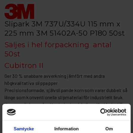
Slipark 3M 737U/334U 115 mm x
225 mm 3M 51402A-50 P180 50st
Säljes i hel förpackning antal
50st
Cubitron II
Ger 30 % snabbare avverkning jämfört med andra
högkvalitativa slippapper
Precisionsformade, självslipande korn som varar dubbelt så
länge som konventionella slipmaterial för industriellt bruk
Vassare slipkorn gör att mindre tryck krävs vilket leder till
mindre friktion och slitage
Clean Sanding multihålat mönster ger utmärkt
dammborttagning
Samtycke
Information
Om
Hookit™-rondeller med kardborre ger ett stadigt fäste, tas