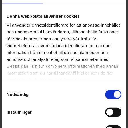
enkelt bort och kan bytas snabbt
Denna webbplats använder cookies
Artikelnr: 3M 51399A-503M 51402A-50 P180-50
Vi använder enhetsidentifierare för att anpassa innehållet
och annonserna till användarna, tillhandahålla funktioner
Grovlek
för sociala medier och analysera vår trafik. Vi
vidarebefordrar även sådana identifierare och annan
information från din enhet till de sociala medier och
annons- och analysföretag som vi samarbetar med.
Dessa kan i sin tur kombinera informationen med annan
Finns i lager
858 kr
information som du har tillhandahållit eller som de har
Inkl. moms:
samlat in när du har använt deras tjänster.
Samtyckesval
Lägg i varukorgen
Nödvändig
Fri frakt över 1500kr
Inställningar
Leverans inom 1-5 dagar