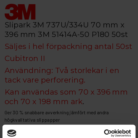
Slipark 3M 737U/334U 70 mm x
396 mm 3M 51414A-50 P180 50st
Säljes i hel förpackning antal 50st
Cubitron II
Användning: Två storlekar i en
tack vare perforering.
Kan användas som 70 x 396 mm
och 70 x 198 mm ark
.
Ger 30 % snabbare avverkning jämfört med andra
högkvalitativa slippapper
Precisionsformade, självslipande korn som varar dubbelt så
länge som konventionella slipmaterial för industriellt bruk