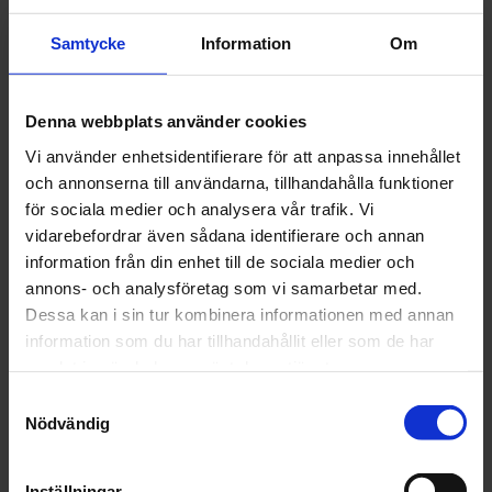
Vassare slipkorn gör att mindre tryck krävs vilket leder till
mindre friktion och slitage
Samtycke
Information
Om
Clean Sanding multihålat mönster ger utmärkt
dammborttagning
Hookit™-rondeller med kardborre ger ett stadigt fäste, tas
Denna webbplats använder cookies
enkelt bort och kan bytas snabbt
Vi använder enhetsidentifierare för att anpassa innehållet
och annonserna till användarna, tillhandahålla funktioner
Artikelnr: 3M 51411A-503M 51414A-50 P180-50
för sociala medier och analysera vår trafik. Vi
vidarebefordrar även sådana identifierare och annan
Grovlek
information från din enhet till de sociala medier och
annons- och analysföretag som vi samarbetar med.
Dessa kan i sin tur kombinera informationen med annan
information som du har tillhandahållit eller som de har
samlat in när du har använt deras tjänster.
Finns i lager
879 kr
Samtyckesval
Inkl. moms:
Nödvändig
Lägg i varukorgen
Inställningar