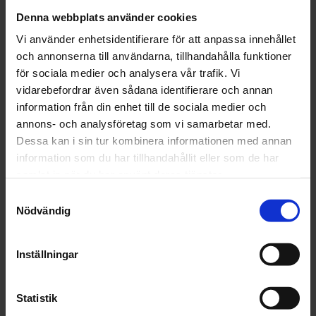
Artikelnr: 3M 51626A3M 51626A P80
Denna webbplats använder cookies
Grovlek
Vi använder enhetsidentifierare för att anpassa innehållet
och annonserna till användarna, tillhandahålla funktioner
för sociala medier och analysera vår trafik. Vi
vidarebefordrar även sådana identifierare och annan
information från din enhet till de sociala medier och
Finns i lager
annons- och analysföretag som vi samarbetar med.
57 kr
Inkl. moms:
Dessa kan i sin tur kombinera informationen med annan
information som du har tillhandahållit eller som de har
samlat in när du har använt deras tjänster.
Lägg i varukorgen
Samtyckesval
Nödvändig
Fri frakt över 1500kr
Leverans inom 1-5 dagar
Inställningar
Statistik
Beskrivning