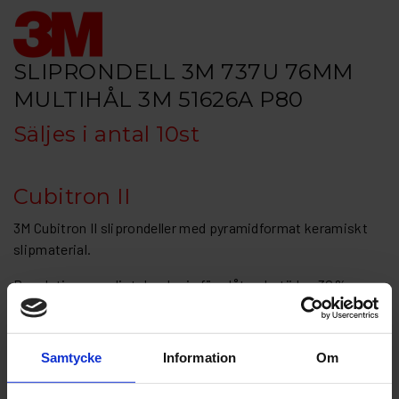
SLIPRONDELL 3M 737U 76MM
MULTIHÅL 3M 51626A P80
Säljes i antal 10st
Cubitron II
3M Cubitron II sliprondeller med pyramidformat keramiskt
slipmaterial.
Revolutionerar slipteknologin för plåtverkstäder. 30%
snabbare än premium rondeller,
dubbel livslängd, lika hög avverkning genom rondellens hela
Samtycke
Information
Om
livslängd.