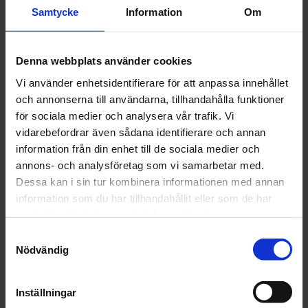
klibbar. Den färgkodade Audurra Sanding Sponge Flex kan
Samtycke
Information
Om
även användas när den är fuktig för spciella
sliparbeten.
Denna webbplats använder cookies
Vi använder enhetsidentifierare för att anpassa innehållet
Artikelnr: AU5352390AU15352391 Grön ca. P400-500
och annonserna till användarna, tillhandahålla funktioner
för sociala medier och analysera vår trafik. Vi
Grovlek
vidarebefordrar även sådana identifierare och annan
information från din enhet till de sociala medier och
annons- och analysföretag som vi samarbetar med.
Dessa kan i sin tur kombinera informationen med annan
information som du har tillhandahållit eller som de har
Finns i lager
samlat in när du har använt deras tjänster.
78 kr
Inkl. moms:
Samtyckesval
Nödvändig
Lägg i varukorgen
Inställningar
Fri frakt över 1500kr