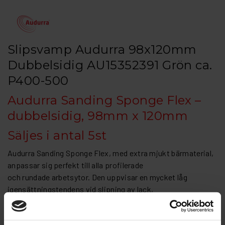
Slipsvamp Audurra 98x120mm
Dubbelsidig AU15352391 Grön ca.
P400-500
Audurra Sanding Sponge Flex –
dubbelsidig, 98mm x 120mm
Säljes i antal 5st
Audurra Sanding Sponge Flex, med extra mjukt bärmaterial,
anpassar sig perfekt till alla profilerade
och rundade arbetsytor. Den uppvisar en mycket låg
igensättningstendens vid slipning av lack,
spackel och färg. Dessa egenskaper säkerställer ett jämnt
och perfekt slipmönster utan att det