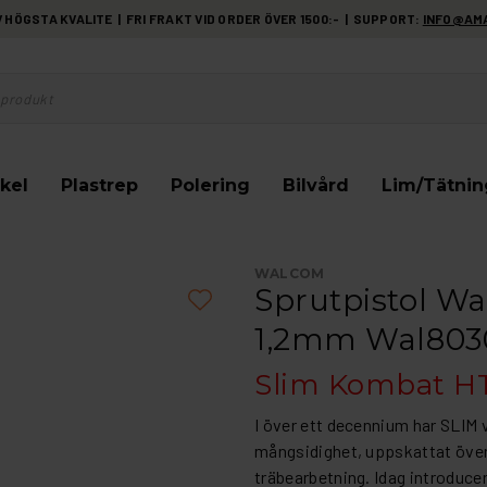
HÖGSTA KVALITE | FRI FRAKT VID ORDER ÖVER 1500:- | SUPPORT:
INFO@AM
kel
Plastrep
Polering
Bilvård
Lim/Tätnin
WALCOM
Sprutpistol W
1,2mm Wal803
Slim Kombat H
I över ett decennium har SLIM v
mångsidighet, uppskattat över he
träbearbetning. Idag introduce