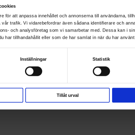
Fri frakt ö
cookies
e för att anpassa innehållet och annonserna till användarna, tillh
ioner
vår trafik. Vi vidarebefordrar även sådana identifierare och anna
nnons- och analysföretag som vi samarbetar med. Dessa kan i sin
har tillhandahållit eller som de har samlat in när du har använt 
förlitlighet och mångsidighet, uppskattat över hela världen av lacke
nerande version av sprutpistolen som har skrivit historien om Wal
Inställningar
Statistik
nterar sig med en innovativ magnesiumkropp, injicerad med Kevl
för baser och klarlack) och för finfördelningskvaliteten
Tillåt urval