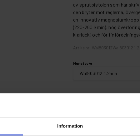
av sprutpistolen som har skriv
den bryter mot reglerna, över
en innovativ magnesiumkropp, 
(220-260 l/min), hög överförin
klarlack) och för finfördelnings
Artikelnr: Wal803012Wal803012 1,
Munstycke
Finns i lager
Information