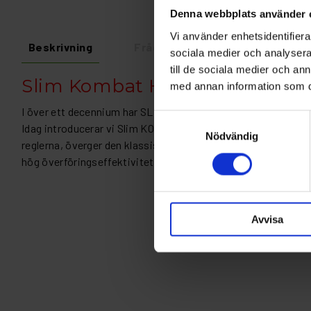
Denna webbplats använder 
Vi använder enhetsidentifierar
Beskrivning
Fråga om produkt
Recens
sociala medier och analysera 
till de sociala medier och a
Slim Kombat HTE
med annan information som du 
I över ett decennium har SLIM varit synonymt med kvalitet, till
Samtyckesval
Idag introducerar vi Slim KOMBAT, en ny, unik och revolutio
Nödvändig
reglerna, överger den klassiska aluminiumkroppen och prese
hög överföringseffektivitet (över 80 % för primers och 70 % 
Avvisa