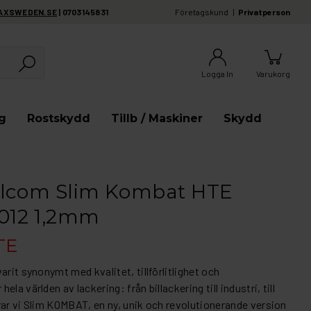
AXSWEDEN.SE
| 0703145831
Företagskund
Privatperson
Logga In
Varukorg
g
Rostskydd
Tillb / Maskiner
Skydd
alcom Slim Kombat HTE
012 1,2mm
TE
arit synonymt med kvalitet, tillförlitlighet och
la världen av lackering: från billackering till industri, till
rar vi Slim KOMBAT, en ny, unik och revolutionerande version