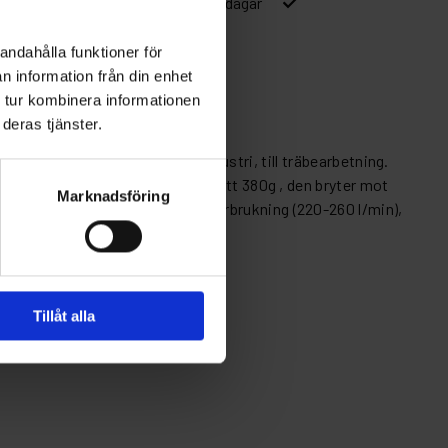
ver 1500kr
Leverans inom 1-5 dagar
andahålla funktioner för
n information från din enhet
 tur kombinera informationen
deras tjänster.
ring: från billackering till industri, till träbearbetning.
com®. Slim KOMBAT är otroligt lätt 380g , den bryter mot
Marknadsföring
ar® fiber (PAT. PENDING) Luftförbrukning (220-260 l/min),
Tillåt alla