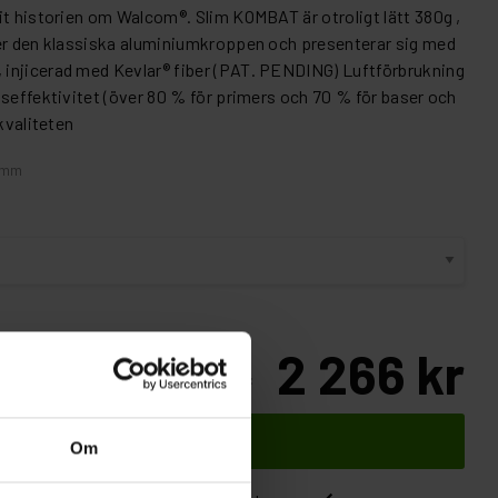
it historien om Walcom®. Slim KOMBAT är otroligt lätt 380g ,
ger den klassiska aluminiumkroppen och presenterar sig med
injicerad med Kevlar® fiber (PAT. PENDING) Luftförbrukning
gseffektivitet (över 80 % för primers och 70 % för baser och
kvaliteten
2mm
2 266 kr
Inkl. moms:
Lägg i varukorgen
Om