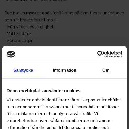
Den har en mycket god vidhäftning på dem flesta underlagen
och har bra resistent mot:
- Hög väderbeständighet
- Vattenstänk
- Föroreningar
- Salt
KS - 3000 Plus är lämplig för följande områden:
- Främre och bakre plåt
Samtycke
Information
Om
- Dörrtröskel
- Bilkarosser PKW, LKW och Bussar
Denna webbplats använder cookies
Vi använder enhetsidentifierare för att anpassa innehållet
KS - 3000 Plus har följande tillämpningsområden:
och annonserna till användarna, tillhandahålla funktioner
- Perfekt stenskottsskydd och korrosionsskydd
för sociala medier och analysera vår trafik. Vi
- Ljudabsorberande
vidarebefordrar även sådana identifierare och annan
-Överlackeringsbar utan primer
information från din enhet till de sociala medier och